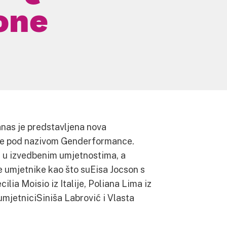
one
nas je predstavljena nova
ne pod nazivom Genderformance.
da u izvedbenim umjetnostima, a
 umjetnike kao što suEisa Jocson s
lia Moisio iz Italije, Poliana Lima iz
umjetniciSiniša Labrović i Vlasta