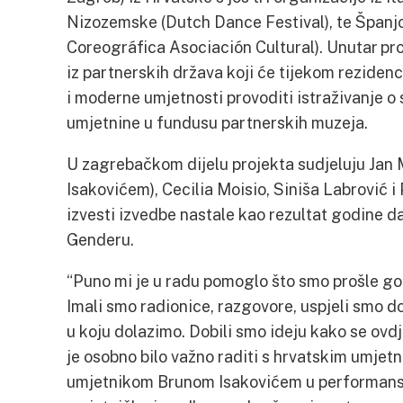
Nizozemske (Dutch Dance Festival), te Španj
Coreográfica Asociación Cultural). Unutar pr
iz partnerskih država koji će tijekom rezide
i moderne umjetnosti provoditi istraživanje o
umjetnine u fundusu partnerskih muzeja.
U zagrebačkom dijelu projekta sudjeluju Jan 
Isakovićem), Cecilia Moisio, Siniša Labrović i 
izvesti izvedbe nastale kao rezultat godine 
Genderu.
“Puno mi je u radu pomoglo što smo prošle go
Imali smo radionice, razgovore, uspjeli smo do
u koju dolazimo. Dobili smo ideju kako se ovdj
je osobno bilo važno raditi s hrvatskim umje
umjetnikom Brunom Isakovićem u performansu