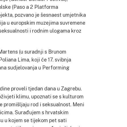
olske (Paso a 2 Platforma
ojekta, pozvano je šesnaest umjetnika
ncija u europskim muzejima suvremene
 seksualnosti i rodnim ulogama kroz
Martens (u suradnji s Brunom
Poliana Lima, koji će 17. svibnja
dana sudjelovanja u Performing
dine proveli tjedan dana u Zagrebu.
živjeti klimu, upoznati se s kulturom
e promišljaju rod i seksualnost. Meni
tnicima. Surađujem s hrvatskim
 u kojem se tijekom pet sati