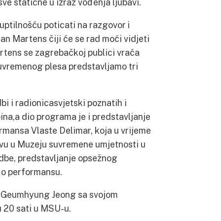
e statične u izraz vođenja ljubavi.
uptilnošću poticati na razgovor i
an Martens čiji će se rad moći vidjeti
artens se zagrebačkoj publici vraća
uvremenog plesa predstavljamo tri
bi i radionicasvjetski poznatih i
pina,a dio programa je i predstavljanje
rmansa Vlaste Delimar, koja u vrijeme
ivu u Muzeju suvremene umjetnosti u
dbe, predstavljanje opsežnog
 o performansu.
a Geumhyung Jeong sa svojom
u 20 sati u MSU-u.