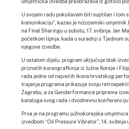
umjetnička izvedba preobražava iz gotovo posv
U svojem radu pokušavam biti suptilan i tom s
komunikaciju”, kazao je nizozemski umjetnik J
na Final Sharingu u subotu, 17. svibnja. Jan M
početkom lipnja, kada u suradnji s Tjednom s
njegove izvedbe.
U ostalom dijelu, program uključuje blok izved
priznatih koreografkinja iz Južne Koreje i Fili
rada jedne od najvećih ikona hrvatskog perfo
trajanja programa prikazuje svoju retrospekt
Zagrebu, a za Genderformance priprema izve
kataloga svog rada i dvodnevnu konferenciju
Prva je na programu južnokorejska umjetnic
izvedbom “Oil Pressure Vibrator”, 14. svibnja 