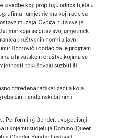
 izvedbe koji propituju odnos tijela u
eografima i umjetnicima koji rade sa
postava muzeja. Ovoga puta sve je
elimar koja se čitav svoj umjetnički
granica društvenih normi u javni
nimir Dobrović i dodao da je program
ovima u hrvatskom društvu kojima se
jetnosti pokušavaju suzbiti ili
sno određena radikalizacija koja
eba čini i endemski bitnim i
t Performing Gender, dvogodišnji
ima u kojemu sudjeluje Domino (Queer
alije (Gender Bender Festival),