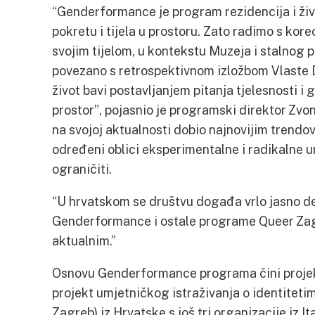
“Genderformance je program rezidencija i žive
pokretu i tijela u prostoru. Zato radimo s kor
svojim tijelom, u kontekstu Muzeja i stalnog 
povezano s retrospektivnom izložbom Vlaste D
život bavi postavljanjem pitanja tjelesnosti i 
prostor”, pojasnio je programski direktor Zvo
na svojoj aktualnosti dobio najnovijim trend
određeni oblici eksperimentalne i radikalne um
ograničiti.
“U hrvatskom se društvu događa vrlo jasno de
Genderformance i ostale programe Queer Zagr
aktualnim.”
Osnovu Genderformance programa čini projek
projekt umjetničkog istraživanja o identitet
Zagreb) iz Hrvatske s još tri organizacije iz It