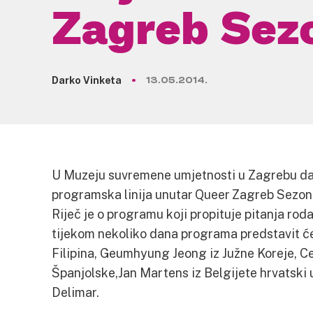
Zagreb Sez
Darko Vinketa
13.05.2014.
U Muzeju suvremene umjetnosti u Zagrebu da
programska linija unutar Queer Zagreb Sezo
Riječ je o programu koji propituje pitanja ro
tijekom nekoliko dana programa predstavit će
Filipina, Geumhyung Jeong iz Južne Koreje, Ceci
Španjolske,Jan Martens iz Belgijete hrvatski 
Delimar.