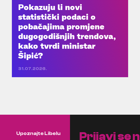
Pokazuju li novi
statistički podaci o
pobačajima promjene
dugogodišnjih trendova,
kako tvrdi ministar
Šipić?
31.07.2026.
Prijavi se 
Upoznajte Libelu