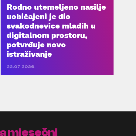
Rodno utemeljeno nasilje
uobičajeni je dio
svakodnevice mladih u
digitalnom prostoru,
potvrđuje novo
istraživanje
22.07.2026.
na mjesečni