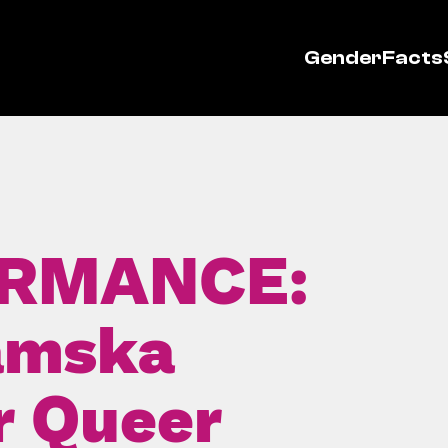
GenderFacts
RMANCE:
amska
ar Queer