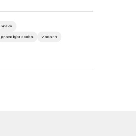
t prava
prava lgbt osoba
vlada rh