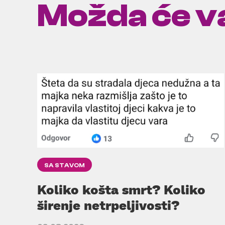
Možda će va
SA STAVOM
Koliko košta smrt? Koliko
širenje netrpeljivosti?