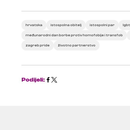
hrvatska
istospolna obitelj
istospolni par
lgb
međunarodni dan borbe protiv homofobije i transfob
zagreb pride
životno partnerstvo
Podijeli: