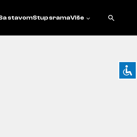
Sa stavom
Stup srama
Više