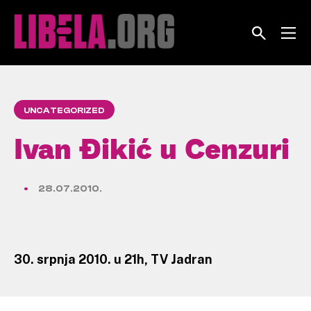
Skip
to
content
UNCATEGORIZED
Ivan Đikić u Cenzuri
28.07.2010.
30. srpnja 2010. u 21h, TV Jadran