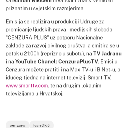
sa
Ivanom Đikićem
hrvatskim znanstvenikom
priznatim u svjetskim razmjerima.
Emisija se realizira u produkciji Udruge za
promicanje ljudskih prava i medijskih sloboda
“CENZURA PLUS” uz potporu Nacionalne
zaklade za razvoj civilnog društva, a emitira se u
petak u 21:00h (reprizno u subotu), na
TV Jadranu
i na
YouTube Chanel: CenzuraPlusTV
. Emisiju
Cenzura možete pratiti i na Max TV-u i B Net-u, a
idućeg tjedna na internet televiziji Smart TV,
www.smarttv.com
. te na drugim lokalnim
televizijama u Hrvatskoj.
cenzura
ivan đikić