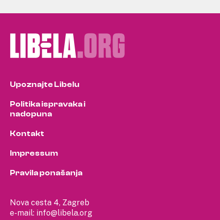
Upoznajte Libelu
Politika ispravaka i
nadopuna
Kontakt
Impressum
Pravila ponašanja
Nova cesta 4, Zagreb
e-mail:
info@libela.org