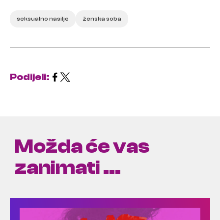
seksualno nasilje
ženska soba
Podijeli:
Možda će vas
zanimati ...