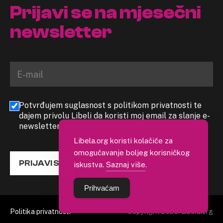
Prijavi se na mjesečni
newsletter
Potvrđujem suglasnost s politikom privatnosti te
dajem privolu Libeli da koristi moj email za slanje e-
newslettera
Libela.org koristi kolačiće za
omogućavanje boljeg korisničkog
PRIJAVI SE
iskustva.
Saznaj više
.
Prihvaćam
Politika privatnosti
Copyright 2026. Libela.org