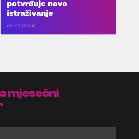
potvrđuje novo
istraživanje
22.07.2026.
na mjesečni
r