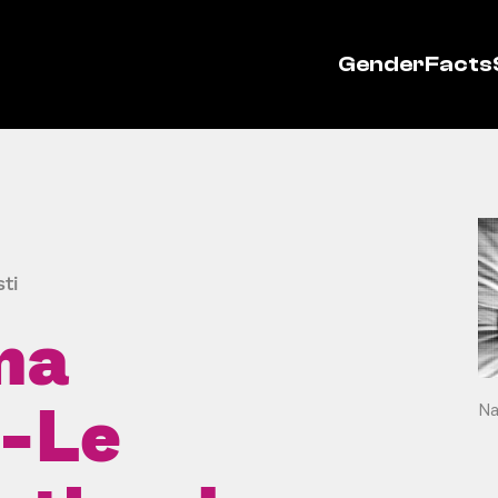
GenderFacts
ti
na
)-Le
Na