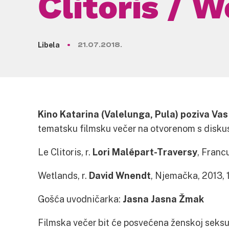
Clitoris / 
Libela
21.07.2018.
Kino Katarina (Valelunga, Pula) poziva Vas 
tematsku filmsku večer na otvorenom s diskus
Le Clitoris, r.
Lori Malépart-Traversy
, Franc
Wetlands, r.
David Wnendt
, Njemačka, 2013, 
Gošća uvodničarka:
Jasna Jasna Žmak
Filmska večer bit će posvećena ženskoj seksu