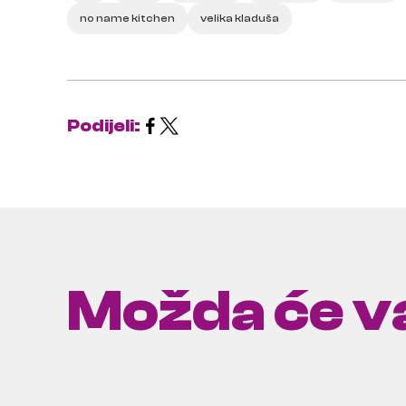
no name kitchen
velika kladuša
Podijeli:
Možda će va