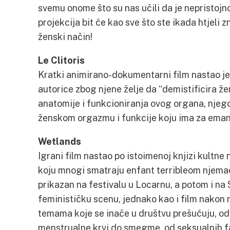
svemu onome što su nas učili da je nepristojno 
projekcija bit će kao sve što ste ikada htjeli zn
ženski način!
Le Clitoris
Kratki animirano-dokumentarni film nastao j
autorice zbog njene želje da “demistificira ž
anatomije i funkcioniranja ovog organa, njego
ženskom orgazmu i funkcije koju ima za eman
Wetlands
Igrani film nastao po istoimenoj knjizi kultn
koju mnogi smatraju enfant terribleom njemač
prikazan na festivalu u Locarnu, a potom i na 
feminističku scenu, jednako kao i film nakon
temama koje se inače u društvu prešućuju, o
menstrualne krvi do smegme, od seksualnih fa