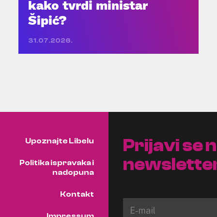
kako tvrdi ministar
Šipić?
31.07.2026.
Prijavi se 
Upoznajte Libelu
newslette
Politika ispravaka i
nadopuna
Kontakt
Impressum