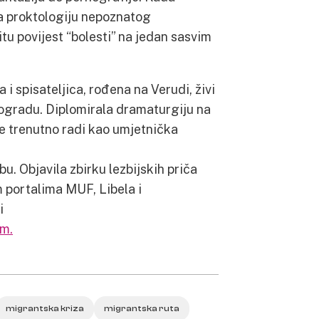
a proktologiju nepoznatog
tu povijest “bolesti” na jedan sasvim
i spisateljica, rođena na Verudi, živi
ogradu. Diplomirala dramaturgiju na
 trenutno radi kao umjetnička
u. Objavila zbirku lezbijskih priča
im portalima MUF, Libela i
i
m.
migrantska kriza
migrantska ruta