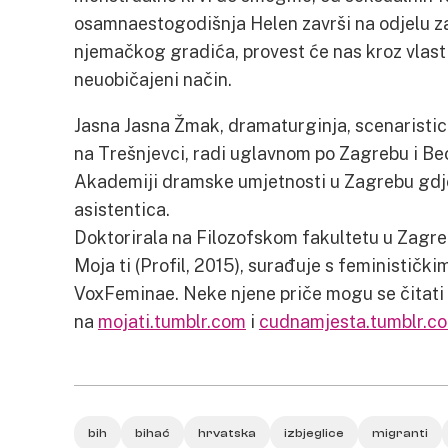
osamnaestogodišnja Helen završi na odjelu z
njemačkog gradića, provest će nas kroz vlasti
neuobičajeni način.
Jasna Jasna Žmak, dramaturginja, scenaristica 
na Trešnjevci, radi uglavnom po Zagrebu i Be
Akademiji dramske umjetnosti u Zagrebu gdje
asistentica.
Doktorirala na Filozofskom fakultetu u Zagreb
Moja ti (Profil, 2015), surađuje s feminističk
VoxFeminae. Neke njene priče mogu se čitati 
na
mojati.tumblr.com
i
cudnamjesta.tumblr.co
bih
bihać
hrvatska
izbjeglice
migranti