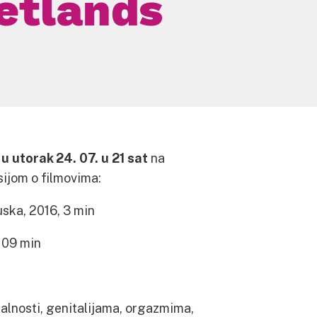
Wetlands
u utorak 24. 07. u 21 sat
na
ijom o filmovima:
uska, 2016, 3 min
109 min
alnosti, genitalijama, orgazmima,