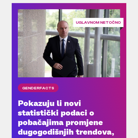
UGLAVNOM NETOČNO
GENDERFACTS
Pokazuju li novi
statistički podaci o
pobačajima promjene
dugogodišnjih trendova,