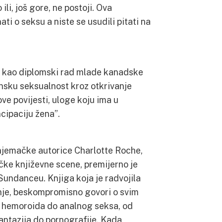
ili, još gore, ne postoji. Ova
ati o seksu a niste se usudili pitati na
e kao diplomski rad mlade kanadske
ensku seksualnost kroz otkrivanje
ve povijesti, uloge koju ima u
cipaciju žena”.
e njemačke autorice Charlotte Roche,
ke književne scene, premijerno je
Sundanceu. Knjiga koja je radvojila
 nje, beskompromisno govori o svim
d hemoroida do analnog seksa, od
ntazija do pornografije. Kada