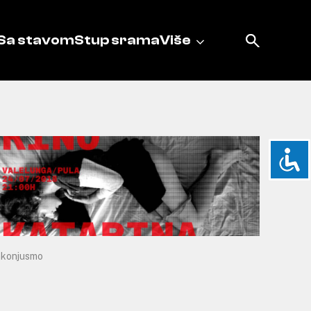
Sa stavom
Stup srama
Više
konjusmo