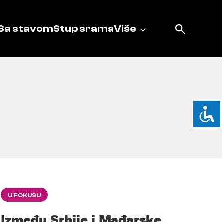
Sa stavom
Stup srama
Više
U FOKUSU
Između Srbije i Mađarske