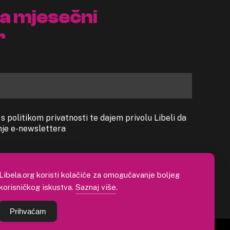
na mjesečni
r
 politikom privatnosti te dajem privolu Libeli da
anje e-newslettera
Libela.org koristi kolačiće za omogućavanje boljeg
korisničkog iskustva.
Saznaj više
.
Prihvaćam