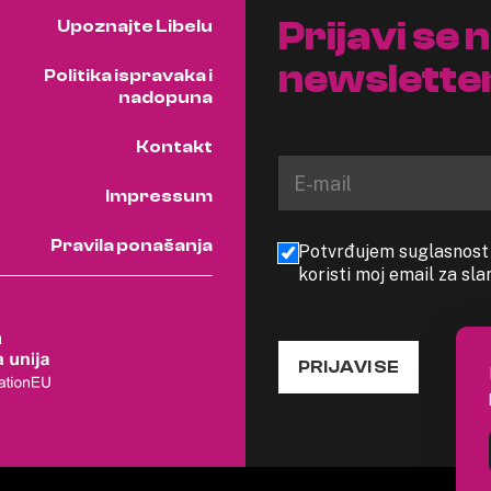
Prijavi se 
Upoznajte Libelu
newslette
Politika ispravaka i
nadopuna
Kontakt
Impressum
Pravila ponašanja
Potvrđujem suglasnost s
koristi moj email za sl
PRIJAVI SE