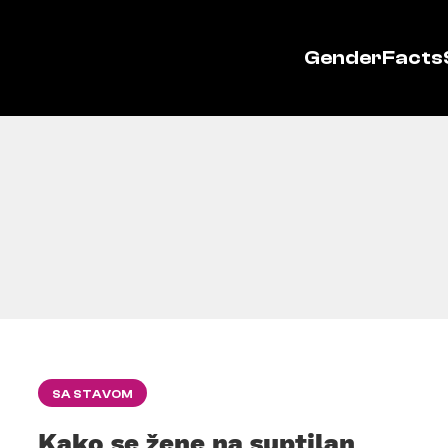
GenderFacts
SA STAVOM
Kako se žene na suptilan