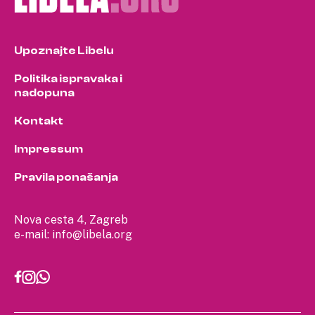
Upoznajte Libelu
Politika ispravaka i
nadopuna
Kontakt
Impressum
Pravila ponašanja
Nova cesta 4, Zagreb
e-mail:
info@libela.org