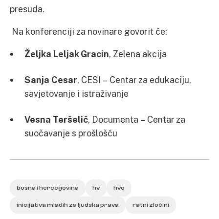
presuda.
Na konferenciji za novinare govorit će:
Željka Leljak Gracin
, Zelena akcija
Sanja Cesar
, CESI – Centar za edukaciju,
savjetovanje i istraživanje
Vesna Teršelič
, Documenta – Centar za
suočavanje s prošlošću
bosna i hercegovina
hv
hvo
inicijativa mladih za ljudska prava
ratni zločini