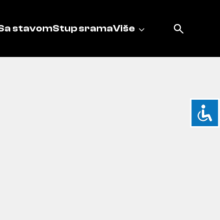
Sa stavom
Stup srama
Više