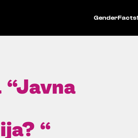
GenderFacts
l “Javna
ija? “