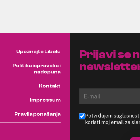
Prijavi se 
Upoznajte Libelu
newslette
Politika ispravaka i
nadopuna
Kontakt
Impressum
Pravila ponašanja
Potvrđujem suglasnost s
koristi moj email za sl