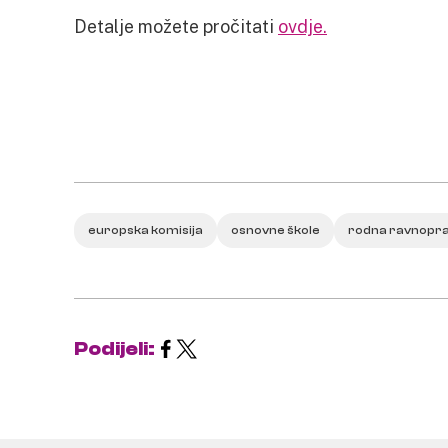
Detalje možete pročitati
ovdje.
europska komisija
osnovne škole
rodna ravnopr
Podijeli: