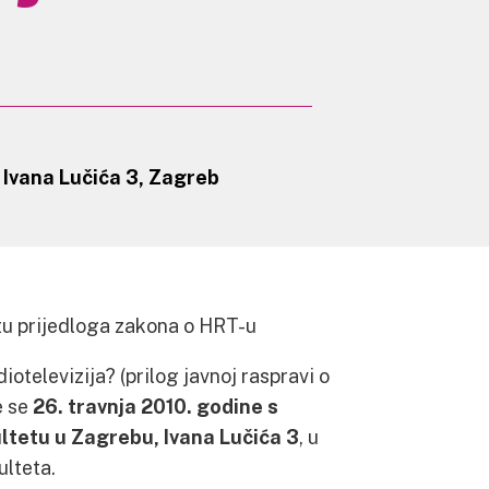
, Ivana Lučića 3, Zagreb
tu prijedloga zakona o HRT-u
iotelevizija? (prilog javnoj raspravi o
e se
26. travnja 2010. godine s
ltetu u Zagrebu, Ivana Lučića 3
, u
ulteta.