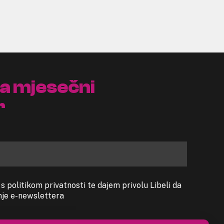
na mjesečni
r
 politikom privatnosti te dajem privolu Libeli da
anje e-newslettera