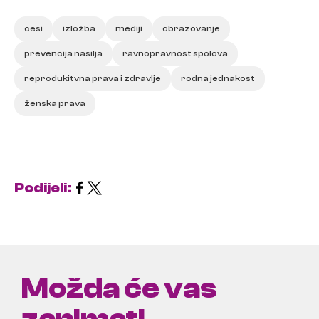
cesi
izložba
mediji
obrazovanje
prevencija nasilja
ravnopravnost spolova
reprodukitvna prava i zdravlje
rodna jednakost
ženska prava
Podijeli:
Možda će vas
zanimati ...