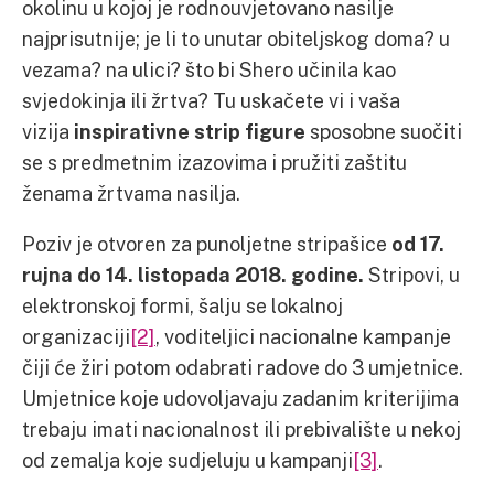
okolinu u kojoj je rodnouvjetovano nasilje
najprisutnije; je li to unutar obiteljskog doma? u
vezama? na ulici? što bi Shero učinila kao
svjedokinja ili žrtva? Tu uskačete vi i vaša
vizija
inspirativne strip figure
sposobne suočiti
se s predmetnim izazovima i pružiti zaštitu
ženama žrtvama nasilja.
Poziv je otvoren za punoljetne stripašice
od 17.
rujna do 14. listopada 2018. godine.
Stripovi, u
elektronskoj formi, šalju se lokalnoj
organizaciji
[2]
, voditeljici nacionalne kampanje
čiji će žiri potom odabrati radove do 3 umjetnice.
Umjetnice koje udovoljavaju zadanim kriterijima
trebaju imati nacionalnost ili prebivalište u nekoj
od zemalja koje sudjeluju u kampanji
[3]
.