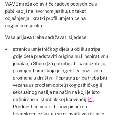
WAVE mreža objavit će radove pobjednica u
publikaciji na izvornom jeziku, uz tekst
objašnjenja i kratki profil umjetnice na
engleskom jeziku.
Vaša
prijava
treba sadržavati sljedeće:
stranicu umjetničkog djela u obliku stripa
gdje ćete predstaviti originalnu i inspirativnu
junakinju Shero (za potrebe stripa možete joj
promijeniti ime) koja je agentica pozitivnih
promjena u društvu. Popratna priča treba biti
vezana uz problem obiteljskog psihičkog ili
seksualnog nasilja na način na koji je isto
definirano u Istanbulskoj konvenciji
[4]
.
Prednost će imati stripovi pisani na
hrvatskom jeziku, ali su prihvatljive i prijave