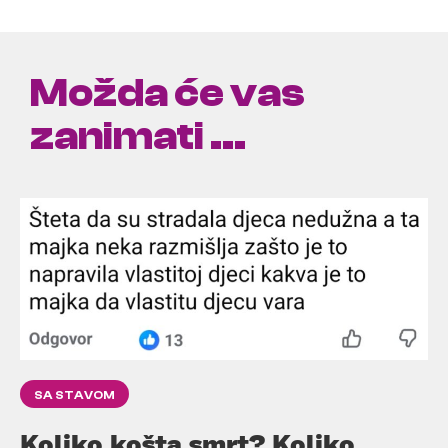
Možda će vas
zanimati ...
SA STAVOM
Koliko košta smrt? Koliko