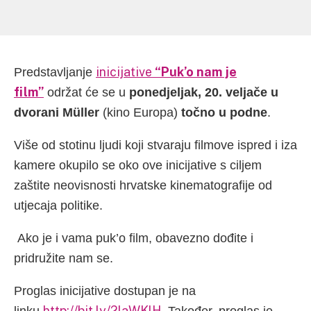
inicijative
“Puk’o nam je
Predstavljanje
film”
održat će se u
ponedjeljak, 20. veljače u
dvorani Müller
(kino Europa)
točno u podne
.
Više od stotinu ljudi koji stvaraju filmove ispred i iza
kamere okupilo se oko ove inicijative s ciljem
zaštite neovisnosti hrvatske kinematografije od
utjecaja politike.
A
ko je i vama puk’o film, obavezno dođite i
pridružite nam se.
Proglas inicijative
dostupan je na
http://bit.ly/2laWKlH