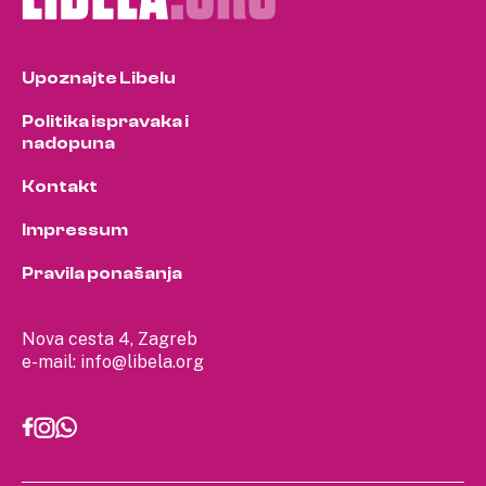
Upoznajte Libelu
Politika ispravaka i
nadopuna
Kontakt
Impressum
Pravila ponašanja
Nova cesta 4, Zagreb
e-mail:
info@libela.org