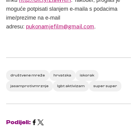
linku
. Također, proglas je
moguće potpisati slanjem e-maila s podacima
ime/prezime na e-mail
pukonamjefilm@gmail.com
adresu:
.
društvene mreže
hrvatska
iskorak
jasamprotivmrznje
lgbt aktivizam
super super
Podijeli: