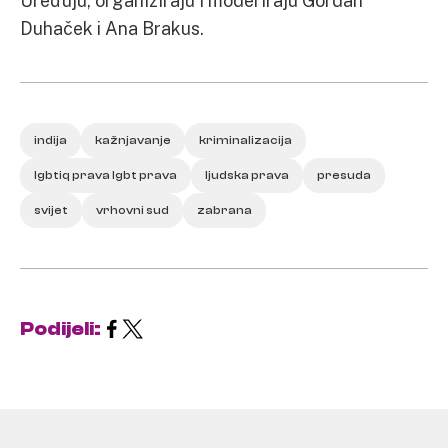
Uređuju, organiziraju i moderiraju Gordan
Duhaček i Ana Brakus.
indija
kažnjavanje
kriminalizacija
lgbtiq prava lgbt prava
ljudska prava
presuda
svijet
vrhovni sud
zabrana
Podijeli: