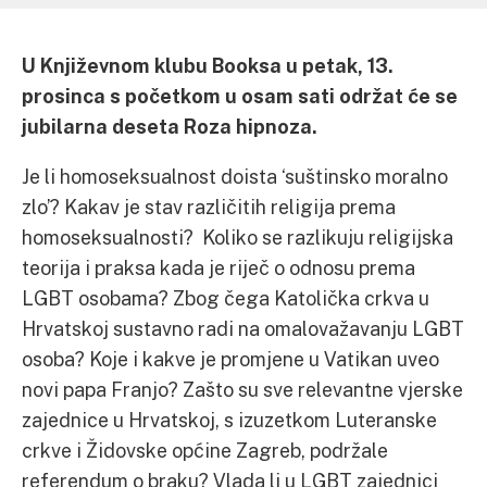
U Književnom klubu Booksa u petak, 13.
prosinca s početkom u osam sati održat će se
jubilarna deseta Roza hipnoza.
Je li homoseksualnost doista ‘suštinsko moralno
zlo’? Kakav je stav različitih religija prema
homoseksualnosti? Koliko se razlikuju religijska
teorija i praksa kada je riječ o odnosu prema
LGBT osobama? Zbog čega Katolička crkva u
Hrvatskoj sustavno radi na omalovažavanju LGBT
osoba? Koje i kakve je promjene u Vatikan uveo
novi papa Franjo? Zašto su sve relevantne vjerske
zajednice u Hrvatskoj, s izuzetkom Luteranske
crkve i Židovske općine Zagreb, podržale
referendum o braku? Vlada li u LGBT zajednici