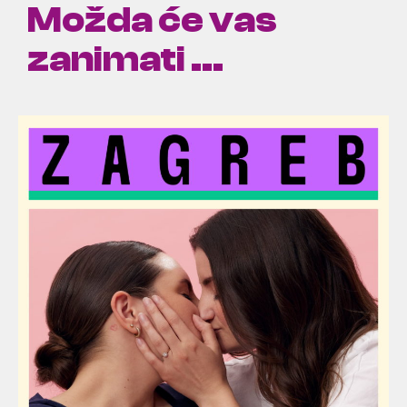
Možda će vas
zanimati ...