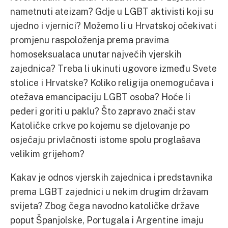
nametnuti ateizam? Gdje u LGBT aktivisti koji su
ujedno i vjernici? Možemo li u Hrvatskoj očekivati
promjenu raspoloženja prema pravima
homoseksualaca unutar najvećih vjerskih
zajednica? Treba li ukinuti ugovore između Svete
stolice i Hrvatske? Koliko religija onemogućava i
otežava emancipaciju LGBT osoba? Hoće li
pederi goriti u paklu? Što zapravo znači stav
Katoličke crkve po kojemu se djelovanje po
osjećaju privlačnosti istome spolu proglašava
velikim grijehom?
Kakav je odnos vjerskih zajednica i predstavnika
prema LGBT zajednici u nekim drugim državam
svijeta? Zbog čega navodno katoličke države
poput Španjolske, Portugala i Argentine imaju