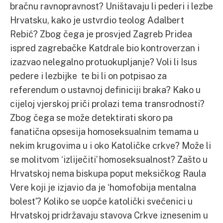
bračnu ravnopravnost? Uništavaju li pederi i lezbe
Hrvatsku, kako je ustvrdio teolog Adalbert
Rebić? Zbog čega je prosvjed Zagreb Pridea
ispred zagrebačke Katdrale bio kontroverzan i
izazvao nelegalno protuokupljanje? Voli li Isus
pedere i lezbijke te bi li on potpisao za
referendum o ustavnoj definiciji braka? Kako u
cijeloj vjerskoj priči prolazi tema transrodnosti?
Zbog čega se može detektirati skoro pa
fanatična opsesija homoseksualnim temama u
nekim krugovima u i oko Katoličke crkve? Može li
se molitvom ‘izliječiti’ homoseksualnost? Zašto u
Hrvatskoj nema biskupa poput meksičkog Raula
Vere koji je izjavio da je ‘homofobija mentalna
bolest’? Koliko se uopće katolički svećenici u
Hrvatskoj pridržavaju stavova Crkve iznesenim u