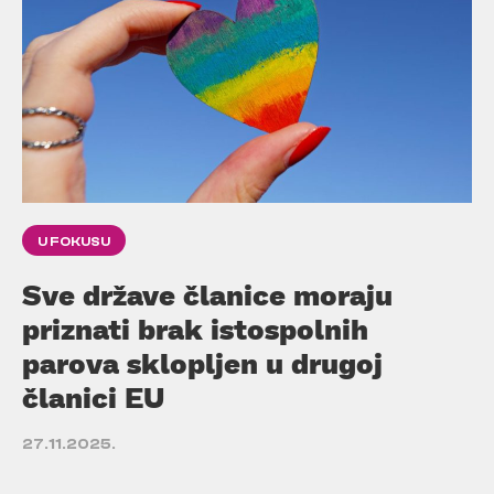
U FOKUSU
Sve države članice moraju
priznati brak istospolnih
parova sklopljen u drugoj
članici EU
27.11.2025.