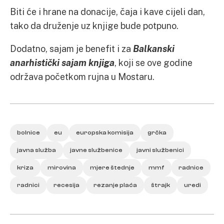
Biti će i hrane na donacije, čaja i kave cijeli dan,
tako da druženje uz knjige bude potpuno.
Dodatno, sajam je benefit i za
Balkanski
anarhistički sajam knjiga
, koji se ove godine
održava početkom rujna u Mostaru.
bolnice
eu
europska komisija
grčka
javna služba
javne službenice
javni službenici
kriza
mirovina
mjere štednje
mmf
radnice
radnici
recesija
rezanje plaća
štrajk
uredi