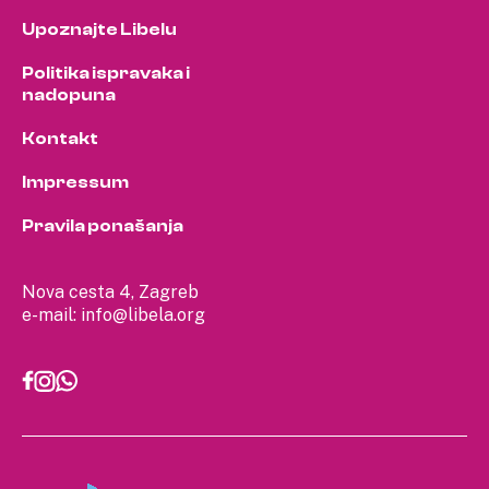
Upoznajte Libelu
Politika ispravaka i
nadopuna
Kontakt
Impressum
Pravila ponašanja
Nova cesta 4, Zagreb
e-mail:
info@libela.org