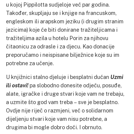
u kojoj Pippilotta sudjeloje već par godina.
Također, skupljaju se i knjige na francuskom,
engleskom ili arapskom jeziku (i drugim stranim
jezicima) koje će biti donirane tražiteljicama i
tražiteljima azila u hotelu Porin za njihovu
čitaonicu za odrasle i za djecu. Kao donacije
preporučamo i neispisane bilježnice koje su im
potrebne za učenje.
U knjižnici stalno djeluje i besplatni dućan
Uzmi
ili ostavi!
pa slobodno donesite odjeću, posuđe,
alate, igračke i druge stvari koje vam ne trebaju,
a uzmite što god vam treba – sve je besplatno.
Ovdje nije riječ o razmjeni, već o solidarnom
dijeljenju stvari koje vam nisu potrebne, a
drugima bi mogle dobro doći. I obrnuto.