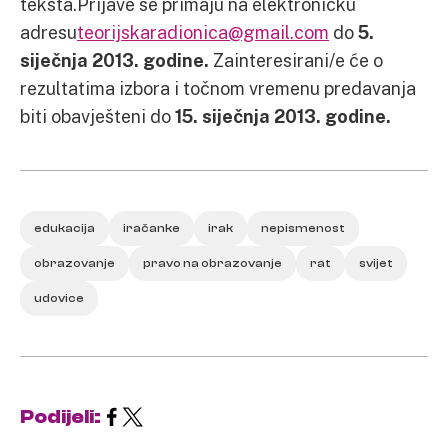
teksta.Prijave se primaju na elektroničku
adresu
teorijskaradionica@gmail.com
do
5.
siječnja 2013. godine.
Zainteresirani/e će o
rezultatima izbora i točnom vremenu predavanja
biti obavješteni do
15. siječnja 2013. godine.
edukacija
iračanke
irak
nepismenost
obrazovanje
pravo na obrazovanje
rat
svijet
udovice
Podijeli: