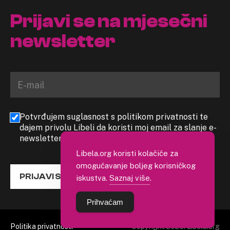
Prijavi se na mjesečni
newsletter
Potvrđujem suglasnost s politikom privatnosti te
dajem privolu Libeli da koristi moj email za slanje e-
newslettera
Libela.org koristi kolačiće za
omogućavanje boljeg korisničkog
PRIJAVI SE
iskustva.
Saznaj više
.
Prihvaćam
Politika privatnosti
Copyright 2026. Libela.org