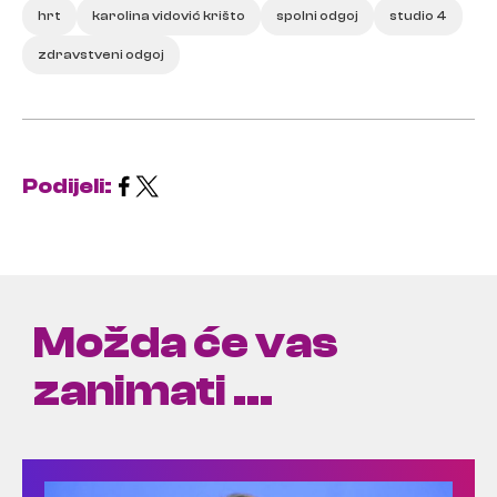
hrt
karolina vidović krišto
spolni odgoj
studio 4
zdravstveni odgoj
Podijeli:
Možda će vas
zanimati ...