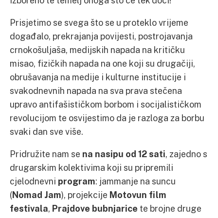
izboreno te temelj onoga što će tek doći!
Prisjetimo se svega što se u proteklo vrijeme
događalo, prekrajanja povijesti, postrojavanja
crnokošuljaša, medijskih napada na kritičku
misao, fizičkih napada na one koji su drugačiji,
obrušavanja na medije i kulturne institucije i
svakodnevnih napada na sva prava stečena
upravo antifašističkom borbom i socijalističkom
revolucijom te osvijestimo da je razloga za borbu
svaki dan sve više.
Pridružite nam se
na nasipu od 12 sati
, zajedno s
drugarskim kolektivima koji su pripremili
cjelodnevni
program
: jammanje na suncu
(
Nomad Jam
), projekcije
Motovun film
festivala
,
Prajdove bubnjarice
te brojne druge