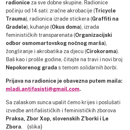
radionice
za sve dobne skupine. Radionice
počinju od 14 sati: zračne akrobacije (
Tricycle
Trauma
), radionica izrade stickera (
Graffiti na
Gradele
), kuhanje (
Okus doma
), izrada
feminističkih transparenata (
Organizacijski
odbor osmomartovskog noćnog marša
),
žongliranje i akrobatika za djecu (
Cirokorama
).
Baš kao i prošle godine, čitajte na travi i novi broj
Nepokorenog grada
s temom
solidarnih borbi
.
Prijava na radionice je obavezna putem maila:
mladi.antifasisti@gmail.com
.
Sa zalaskom sunca upalit ćemo krijes i poslušati
izvedbe antifašističkih i feminističkih zborova
Praksa, Zbor
Xop
, slovenskih Z’borki i Le
Zbora
. {slika}