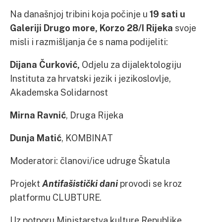
Na današnjoj tribini koja počinje u
19 sati u
Galeriji Drugo more, Korzo 28/I Rijeka
svoje
misli i razmišljanja će s nama podijeliti:
Dijana Čurković,
Odjelu za dijalektologiju
Instituta za hrvatski jezik i jezikoslovlje,
Akademska Solidarnost
Mirna Ravnić
, Druga Rijeka
Dunja Matić
, KOMBINAT
Moderatori: članovi/ice udruge Škatula
Projekt
Antifašistički dani
provodi se kroz
platformu CLUBTURE.
Uz potporu Ministarstva kulture Republike