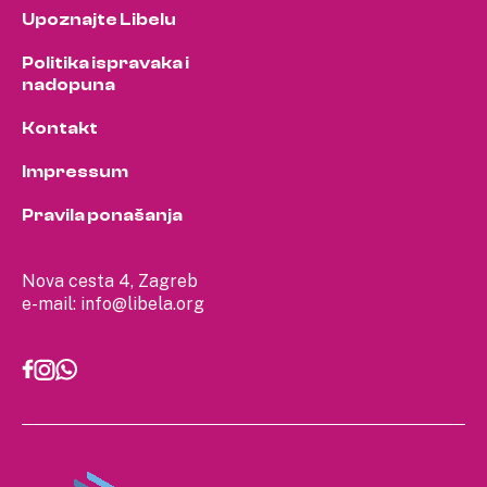
Upoznajte Libelu
Politika ispravaka i
nadopuna
Kontakt
Impressum
Pravila ponašanja
Nova cesta 4, Zagreb
e-mail:
info@libela.org