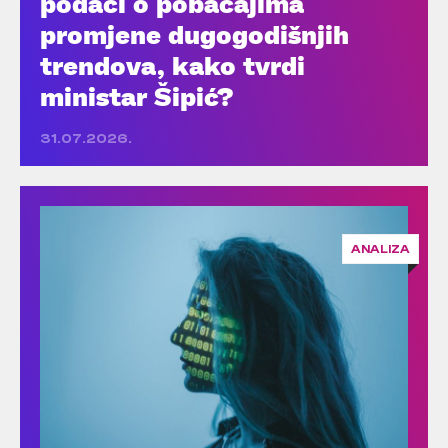
podaci o pobačajima
promjene dugogodišnjih
trendova, kako tvrdi
ministar Šipić?
31.07.2026.
ANALIZA