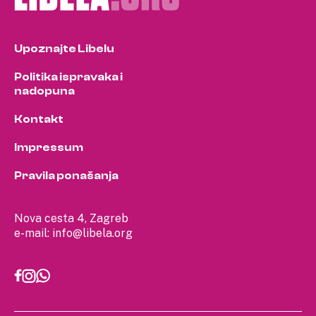
Upoznajte Libelu
Politika ispravaka i
nadopuna
Kontakt
Impressum
Pravila ponašanja
Nova cesta 4, Zagreb
e-mail:
info@libela.org