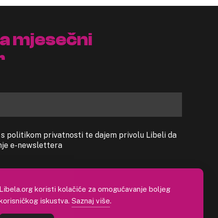
na mjesečni
r
 politikom privatnosti te dajem privolu Libeli da
anje e-newslettera
Libela.org koristi kolačiće za omogućavanje boljeg
korisničkog iskustva.
Saznaj više
.