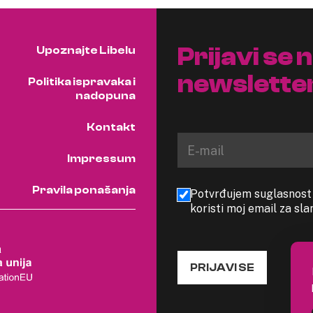
Prijavi se 
Upoznajte Libelu
newslette
Politika ispravaka i
nadopuna
Kontakt
Impressum
Pravila ponašanja
Potvrđujem suglasnost s
koristi moj email za sl
PRIJAVI SE