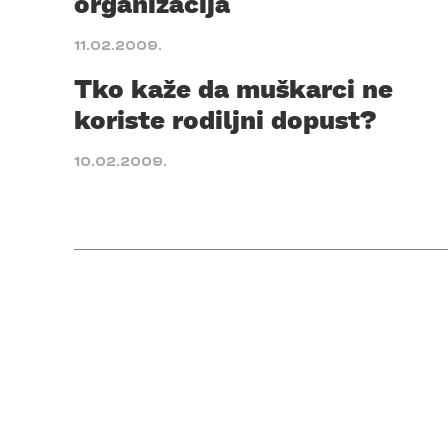
organizacija
11.02.2009.
Tko kaže da muškarci ne
koriste rodiljni dopust?
10.02.2009.
Posts
pagination