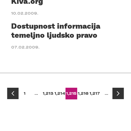
Kiva.org
10.02.2009.
Dostupnost informacija
temeljno ljudsko pravo
07.02.2009.
1
…
1,213
1,214
1,215
1,216
1,217
…