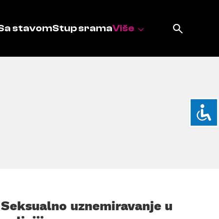
Sa stavom
Stup srama
Više
Seksualno uznemiravanje u