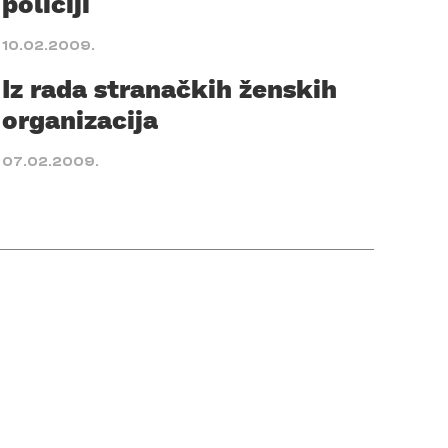
policiji
10.02.2009.
Iz rada stranačkih ženskih
organizacija
07.02.2009.