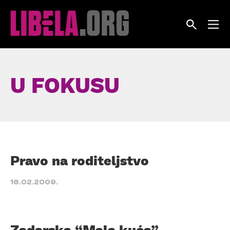
Skip
to
content
U FOKUSU
Pravo na roditeljstvo
16.02.2009.
Zadarska “Mala kuća”