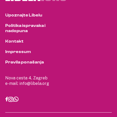
Upoznajte Libelu
Politika ispravaka i
nadopuna
Kontakt
Impressum
Pravila ponašanja
Nova cesta 4, Zagreb
e-mail:
info@libela.org