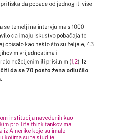
 pritiska da pobace od jednog ili više
a se temelji na intervjuima s 1000
avilo da imaju iskustvo pobačaja te
j opisalo kao nešto što su željele, 43
njihovim vrijednostima i
lo neželjenim ili prisilnim (
1
,
2
).
Iz
iti da se 70 posto žena odlučilo
a
.
om institucija navedenih kao
ičkim pro-life think tankovima
ma iz Amerike koje su imale
u kojima su te studije