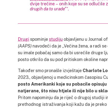
dvije trećine – onih koje su se odlučile 
drugih da to urade”“.
Drugi
spominje
studiju
objavljenu u Journal 
(AAPS)
navodeći da je „Većina žena, a radi se 
su imale pobačaj samo da bi usrećile druge ljud
posto otkrilo da su pod pritiskom okoline napr
Također smo pronašle izvještaje
Charlote Lo
2023., objavljenoj u medicinskom časopisu C
posto Amerikanki koje su pobacile opisuju
natjerane, što nisu htjele ili nije bilo u sk
Pritom napominju da je riječ o drugoj studiji i
prethodnog istraživanja koji kažu da je preko