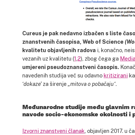
Cureus je pak
nedavno izbačen s liste časo
znanstvenih časopisa, Web of Science
(Wo
kvalitetu objavljenih radova
i, konačno, nei
vezanih uz kvalitetu (
1
,
2
), zbog čega ga
Media
umjereni pseudoznanstveni časopis.
Konačn
navedenih studija već su odavno
kritizirani
ka
‘dokaze’
za širenje
„mitova o pobačaju“.
Međunarodne studije među glavnim ra
navode socio-ekonomske okolnosti i pl
Izvorni znanstveni članak
, objavljen 2017. u 