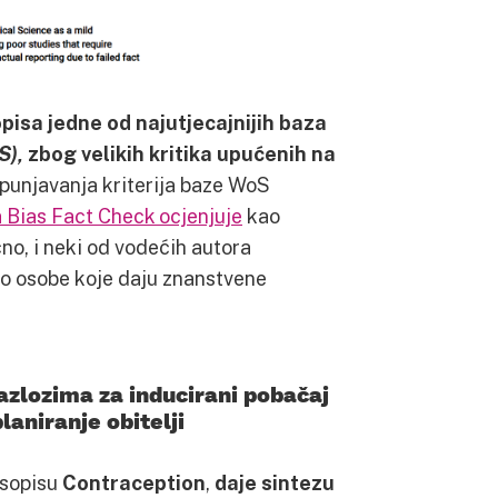
pisa jedne od najutjecajnijih baza
S),
zbog velikih kritika upućenih na
spunjavanja kriterija baze WoS
 Bias Fact Check ocjenjuje
kao
o, i neki od vodećih autora
o osobe koje daju znanstvene
zlozima za inducirani pobačaj
aniranje obitelji
časopisu
Contraception
,
daje sintezu