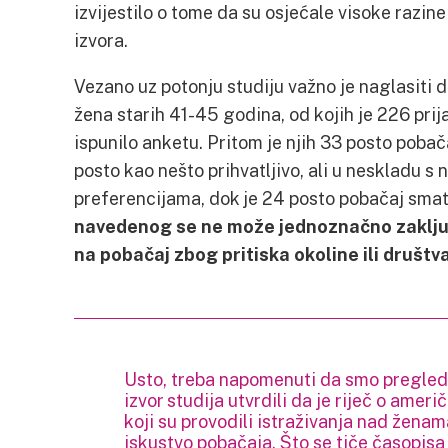
izvijestilo o tome da su osjećale visoke razine
izvora.
Vezano uz potonju studiju važno je naglasiti d
žena starih 41-45 godina, od kojih je 226 prij
ispunilo anketu. Pritom je njih 33 posto pobača
posto kao nešto prihvatljivo, ali u neskladu s 
preferencijama, dok je 24 posto pobačaj smatra
navedenog se ne može jednoznačno zaključ
na pobačaj zbog pritiska okoline ili društv
Usto, treba napomenuti da smo pregled
izvor studija utvrdili da je riječ o amer
koji su provodili istraživanja nad žena
iskustvo pobačaja. Što se tiče časopisa 