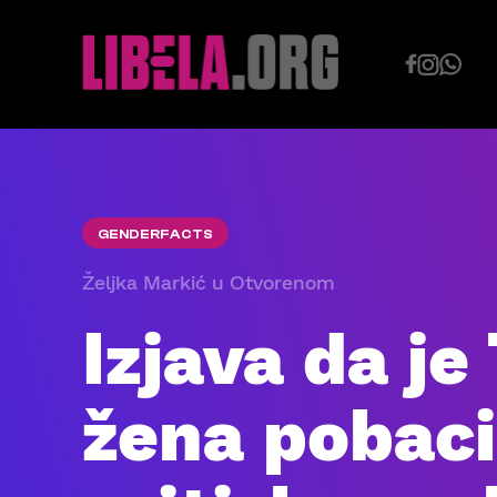
Skip
to
content
GENDERFACTS
Željka Markić u Otvorenom
Izjava da je
žena pobaci