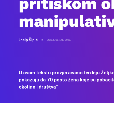
pritiskom o
manipulati
Josip Šipić
28.05.2026.
U ovom tekstu provjeravamo tvrdnju Željke
pokazuju da 70 posto žena koje su pobacile
okoline i društva“