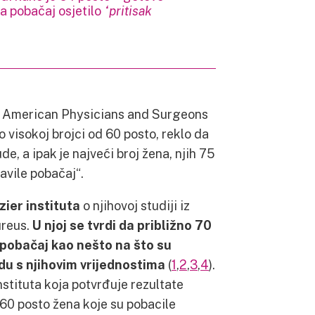
za pobačaj osjetilo
“pritisak
of American Physicians and Surgeons
o visokoj brojci od 60 posto, reklo da
e, a ipak je najveći broj žena, njih 75
avile pobačaj“.
zier instituta
o njihovoj studiji iz
ureus.
U njoj se tvrdi da približno 70
 pobačaj kao nešto na što su
ladu s njihovim vrijednostima
(
1
,
2
,
3
,
4
).
nstituta koja potvrđuje rezultate
 60 posto žena koje su pobacile