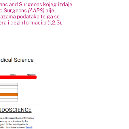
ians and Surgeons kojeg izdaje
nd Surgeons
(AAPS)
nije
bazama podataka te ga se
era i dezinformacija (
1
,
2
,
3
).