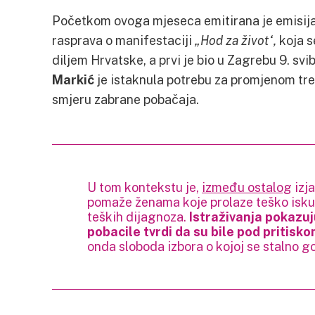
Početkom ovoga mjeseca emitirana je emisija
rasprava o manifestaciji
„Hod za život“,
koja s
diljem Hrvatske, a prvi je bio u Zagrebu 9. svib
Markić
je istaknula potrebu za promjenom t
smjeru zabrane pobačaja.
U tom kontekstu je,
između ostalog
izja
pomaže ženama koje prolaze teško isku
teških dijagnoza.
Istraživanja pokazuj
pobacile tvrdi da su bile pod pritisko
onda sloboda izbora o kojoj se stalno gov