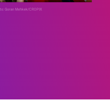
to: Goran Mehkek/CROPIX