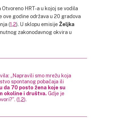
 Otvoreno HRT-a u kojoj se vodila
e ove godine održava u 20 gradova
nja (
1
,
2
). U sklopu emisije
Željka
renutnog zakonodavnog okvira u
vila: „Napravili smo mrežu koja
stvo spontanog pobačaja ili
u da 70 posto žena koje su
m okoline i društva.
Gdje je
ori?”. (
1
,
2
).