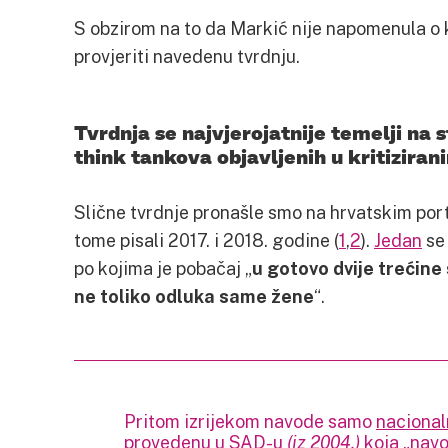
S obzirom na to da Markić nije napomenula o k
provjeriti navedenu tvrdnju.
Tvrdnja se najvjerojatnije temelji na 
think tankova objavljenih u kritizira
Slične tvrdnje pronašle smo na hrvatskim porta
tome pisali 2017. i 2018. godine (
1
,
2
).
Jedan
se 
po kojima je pobačaj „
u gotovo dvije trećine 
ne toliko odluka same žene
“.
Pritom izrijekom navode samo
nacionaln
provedenu u SAD-u
(iz 2004.)
koja „navo