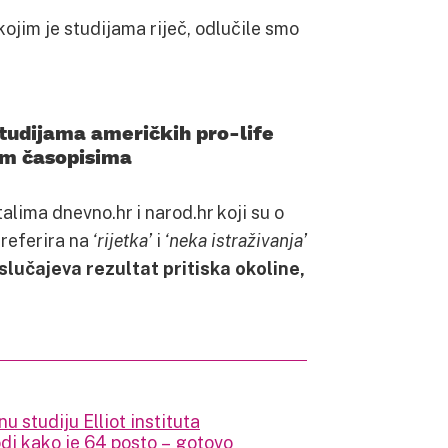
ojim je studijama riječ, odlučile smo
studijama američkih pro-life
nim časopisima
lima dnevno.hr i narod.hr koji su o
referira na
‘rijetka’
i
‘neka istraživanja’
slučajeva rezultat pritiska okoline,
u studiju Elliot instituta
di kako je 64 posto – gotovo