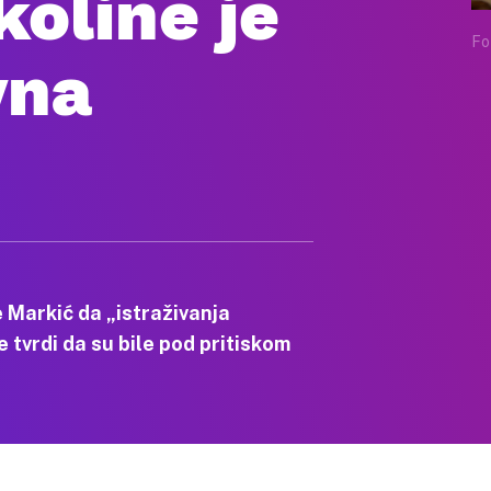
koline je
Fo
vna
 Markić da „istraživanja
 tvrdi da su bile pod pritiskom