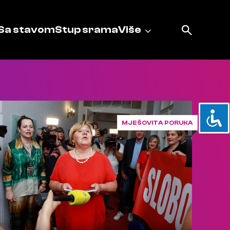
Sa stavom
Stup srama
Više
MJEŠOVITA PORUKA