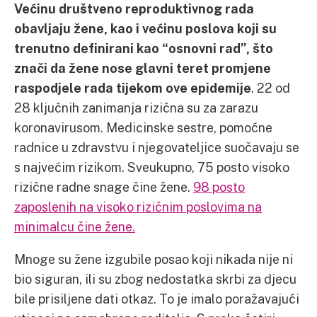
Većinu društveno reproduktivnog rada
obavljaju žene, kao i većinu poslova koji su
trenutno definirani kao “osnovni rad”, što
znači da žene nose glavni teret promjene
raspodjele rada tijekom ove epidemije
. 22 od
28 ključnih zanimanja rizična su za zarazu
koronavirusom. Medicinske sestre, pomoćne
radnice u zdravstvu i njegovateljice suočavaju se
s najvećim rizikom. Sveukupno, 75 posto visoko
rizične radne snage čine žene.
98 posto
zaposlenih na visoko rizičnim poslovima na
minimalcu čine žene.
Mnoge su žene izgubile posao koji nikada nije ni
bio siguran, ili su zbog nedostatka skrbi za djecu
bile prisiljene dati otkaz. To je imalo poražavajući