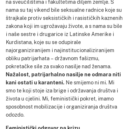
na sveučilištima i fakultetima diljem zemlje. S
nama su taj vikend bile seksualne radnice koje su
štrajkale protiv seksističkih i rasističkih kaznenih
zakona koji im ugrožavaju živote, a s nama su bile
i naše sestre i drugarice iz Latinske Amerike i
Kurdistana, koje su se odupirale
najorganiziranijem i najinstitucionaliziranijem
obliku patrijarhata – državnom fašizmu,
pokretačke sile za svako nasilje nad ženama.
Nažalost, patrijarhalno nasilje ne odmara niti
kani ostati u karanteni.
Ne smijemo ni mi. Mi
smo te koji stoje iza brige i održavanja društva i
života u cjelini. Mi, feministički pokret, imamo
sposobnost mobilizacije i organiziranja društva
odozdo.
Feministički odgovor na krizu