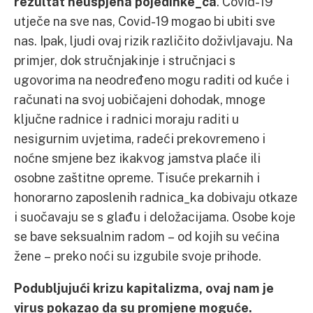
rezultat neuspjeha pojedinke_ca
. Covid-19
utječe na sve nas, Covid-19 mogao bi ubiti sve
nas. Ipak, ljudi ovaj rizik različito doživljavaju. Na
primjer, dok stručnjakinje i stručnjaci s
ugovorima na neodređeno mogu raditi od kuće i
računati na svoj uobičajeni dohodak, mnoge
ključne radnice i radnici moraju raditi u
nesigurnim uvjetima, radeći prekovremeno i
noćne smjene bez ikakvog jamstva plaće ili
osobne zaštitne opreme. Tisuće prekarnih i
honorarno zaposlenih radnica_ka dobivaju otkaze
i suočavaju se s glađu i deložacijama. Osobe koje
se bave seksualnim radom – od kojih su većina
žene – preko noći su izgubile svoje prihode.
Podubljujući krizu kapitalizma, ovaj nam je
virus pokazao da su promjene moguće.