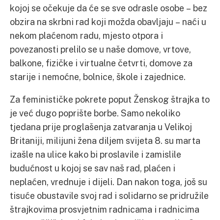
kojoj se očekuje da će se sve odrasle osobe – bez
obzira na skrbni rad koji možda obavljaju – naći u
nekom plaćenom radu, mjesto otpora i
povezanosti prelilo se u naše domove, vrtove,
balkone, fizičke i virtualne četvrti, domove za
starije i nemoćne, bolnice, škole i zajednice.
Za feminističke pokrete poput Ženskog štrajka to
je već dugo poprište borbe. Samo nekoliko
tjedana prije proglašenja zatvaranja u Velikoj
Britaniji, milijuni žena diljem svijeta 8. su marta
izašle na ulice kako bi proslavile i zamislile
budućnost u kojoj se sav naš rad, plaćen i
neplaćen, vrednuje i dijeli. Dan nakon toga, još su
tisuće obustavile svoj rad i solidarno se pridružile
štrajkovima prosvjetnim radnicama i radnicima