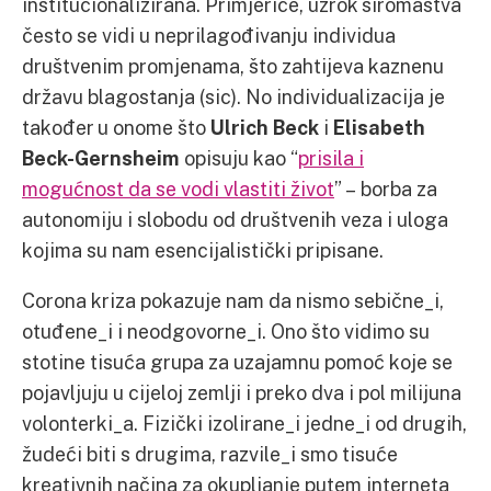
institucionalizirana. Primjerice, uzrok siromaštva
često se vidi u neprilagođivanju individua
društvenim promjenama, što zahtijeva kaznenu
državu blagostanja (sic). No individualizacija je
također u onome što
Ulrich Beck
i
Elisabeth
Beck-Gernsheim
opisuju kao “
prisila i
mogućnost da se vodi vlastiti život
” – borba za
autonomiju i slobodu od društvenih veza i uloga
kojima su nam esencijalistički pripisane.
Corona kriza pokazuje nam da nismo sebične_i,
otuđene_i i neodgovorne_i. Ono što vidimo su
stotine tisuća grupa za uzajamnu pomoć koje se
pojavljuju u cijeloj zemlji i preko dva i pol milijuna
volonterki_a. Fizički izolirane_i jedne_i od drugih,
žudeći biti s drugima, razvile_i smo tisuće
kreativnih načina za okupljanje putem interneta