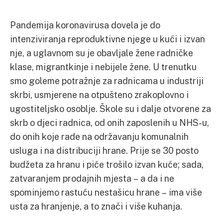
Pandemija koronavirusa dovela je do
intenziviranja reproduktivne njege u kući i izvan
nje, a uglavnom su je obavljale žene radničke
klase, migrantkinje i nebijele žene. U trenutku
smo goleme potražnje za radnicama u industriji
skrbi, usmjerene na otpušteno zrakoplovno i
ugostiteljsko osoblje. Škole su i dalje otvorene za
skrb o djeci radnica, od onih zaposlenih u NHS-u,
do onih koje rade na održavanju komunalnih
usluga i na distribuciji hrane. Prije se 30 posto
budžeta za hranu i piće trošilo izvan kuće; sada,
zatvaranjem prodajnih mjesta – a da i ne
spominjemo rastuću nestašicu hrane – ima više
usta za hranjenje, a to znači i više kuhanja.