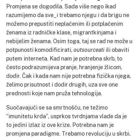
Promjena se dogodila. Sada više nego ikad
razumijemo da sve_i trebamo njegu i da brigu ne
možemo prepustiti neplaćenim ili potplaćenim
ženama iz radničke klase, migrantkinjama i
nebijelim ženama. Osim toga, taj se rad ne može u
potpunosti komodificirati,
outsourceati
ili obaviti
putem interneta. Kad nam je potrebna skrb, to
često podrazumijeva pranje, hranjenje žlicom,
dodir. Čak i kada nam nije potrebna fizička njega,
želimo prisutnost i dodir drugih, uza sve one
prednosti koje nam pruža tehnologija.
Suočavajući se sa smrtnošću, ne težimo
“imunitetu krda”, usprkos tvrdnjama vlade da je
to jedini izlaz iz ove krize. Potrebna nam je
promjena paradigme. Trebamo revoluciju u skrbi.