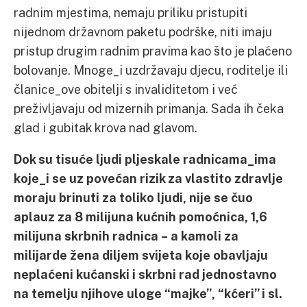
radnim mjestima, nemaju priliku pristupiti
nijednom državnom paketu podrške, niti imaju
pristup drugim radnim pravima kao što je plaćeno
bolovanje. Mnoge_i uzdržavaju djecu, roditelje ili
članice_ove obitelji s invaliditetom i već
preživljavaju od mizernih primanja. Sada ih čeka
glad i gubitak krova nad glavom.
Dok su tisuće ljudi pljeskale radnicama_ima
koje_i se uz povećan rizik za vlastito zdravlje
moraju brinuti za toliko ljudi, nije se čuo
aplauz za 8 milijuna kućnih pomoćnica, 1,6
milijuna skrbnih radnica – a kamoli za
milijarde žena diljem svijeta koje obavljaju
neplaćeni kućanski i skrbni rad jednostavno
na temelju njihove uloge “majke”, “kćeri” i sl.