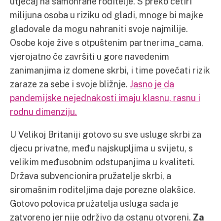
utjecaj na samohrane roditelje. S preko četiri
milijuna osoba u riziku od gladi, mnoge bi majke
gladovale da mogu nahraniti svoje najmilije.
Osobe koje žive s otpuštenim partnerima_cama,
vjerojatno će završiti u gore navedenim
zanimanjima iz domene skrbi, i time povećati rizik
zaraze za sebe i svoje bližnje.
Jasno je da
pandemijske nejednakosti imaju klasnu, rasnu i
rodnu dimenziju.
U Velikoj Britaniji gotovo su sve usluge skrbi za
djecu privatne, među najskupljima u svijetu, s
velikim međusobnim odstupanjima u kvaliteti.
Država subvencionira pružatelje skrbi, a
siromašnim roditeljima daje porezne olakšice.
Gotovo polovica pružatelja usluga sada je
zatvoreno jer nije održivo da ostanu otvoreni.
Za