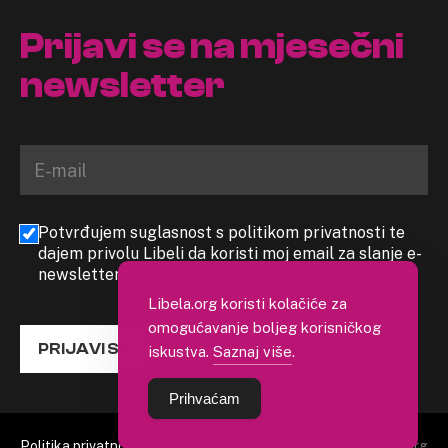
Prijavi se na mjesečni
newsletter
Potvrđujem suglasnost s politikom privatnosti te
dajem privolu Libeli da koristi moj email za slanje e-
newslettera
Libela.org koristi kolačiće za
omogućavanje boljeg korisničkog
PRIJAVI SE
iskustva.
Saznaj više
.
Prihvaćam
Politika privatnosti
Copyright 2026. Libela.org