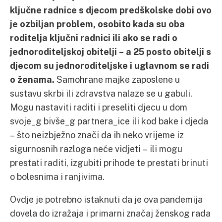
ključne radnice s djecom predškolske dobi ovo
je ozbiljan problem, osobito kada su oba
roditelja ključni radnici ili ako se radi o
jednoroditeljskoj obitelji – a 25 posto obitelji s
djecom su jednoroditeljske i uglavnom se radi
o ženama.
Samohrane majke zaposlene u
sustavu skrbi ili zdravstva nalaze se u gabuli.
Mogu nastaviti raditi i preseliti djecu u dom
svoje_g bivše_g partnera_ice ili kod bake i djeda
– što neizbježno znači da ih neko vrijeme iz
sigurnosnih razloga neće vidjeti – ili mogu
prestati raditi, izgubiti prihode te prestati brinuti
o bolesnima i ranjivima.
Ovdje je potrebno istaknuti da je ova pandemija
dovela do izražaja i primarni značaj ženskog rada