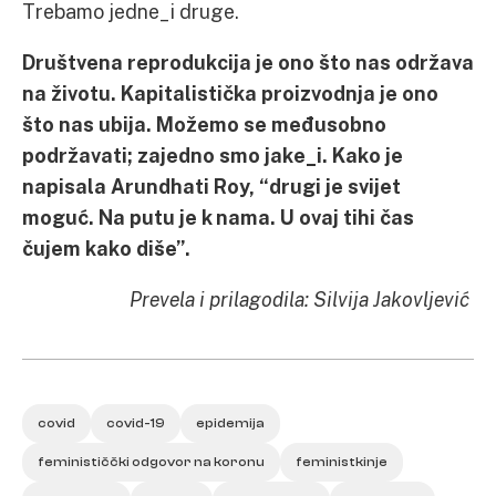
Trebamo jedne_i druge.
Društvena reprodukcija je ono što nas održava
na životu. Kapitalistička proizvodnja je ono
što nas ubija. Možemo se međusobno
podržavati; zajedno smo jake_i. Kako je
napisala Arundhati Roy, “drugi je svijet
moguć. Na putu je k nama. U ovaj tihi čas
čujem kako diše”.
Prevela i prilagodila: Silvija Jakovljević
covid
covid-19
epidemija
feminističčki odgovor na koronu
feministkinje