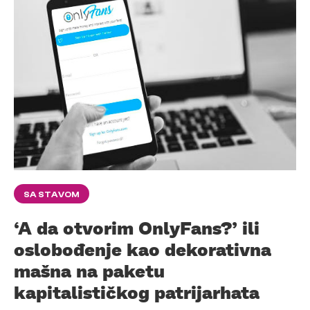
SA STAVOM
‘A da otvorim OnlyFans?’ ili
oslobođenje kao dekorativna
mašna na paketu
kapitalističkog patrijarhata