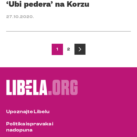
‘Ubi pedera’ na Korzu
27.10.2020.
Posts
1
2
pagination
Upoznajte Libelu
Politika ispravaka i
nadopuna