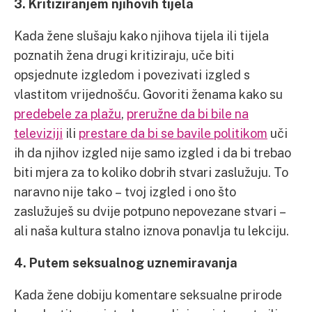
3. Kritiziranjem njihovih tijela
Kada žene slušaju kako njihova tijela ili tijela
poznatih žena drugi kritiziraju, uče biti
opsjednute izgledom i povezivati izgled s
vlastitom vrijednošću. Govoriti ženama kako su
predebele za plažu
,
preružne da bi bile na
televiziji
ili
prestare da bi se bavile politikom
uči
ih da njihov izgled nije samo izgled i da bi trebao
biti mjera za to koliko dobrih stvari zaslužuju. To
naravno nije tako – tvoj izgled i ono što
zaslužuješ su dvije potpuno nepovezane stvari –
ali naša kultura stalno iznova ponavlja tu lekciju.
4. Putem seksualnog uznemiravanja
Kada žene dobiju komentare seksualne prirode