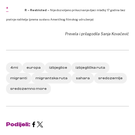
*
R – Restricted –
Nije dozvoljeno prikazivanje djeci mlađoj 17 godina bez
pratnje roditelja (prema sustavu Američkog filmskog udruženja)
Prevela i prilagodila Sanja Kovačević
4mi
europa
izbjeglice
izbjeglička ruta
migranti
migrantska ruta
sahara
sredozemlje
sredozemno more
Podijeli: