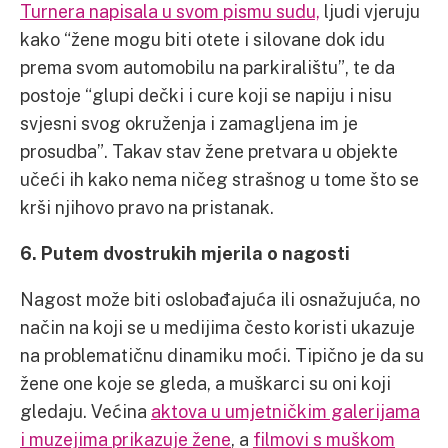
Turnera napisala u svom pismu sudu,
ljudi vjeruju
kako “žene mogu biti otete i silovane dok idu
prema svom automobilu na parkiralištu”, te da
postoje “glupi dečki i cure koji se napiju i nisu
svjesni svog okruženja i zamagljena im je
prosudba”. Takav stav žene pretvara u objekte
učeći ih kako nema ničeg strašnog u tome što se
krši njihovo pravo na pristanak.
6. Putem dvostrukih mjerila o nagosti
Nagost može biti oslobađajuća ili osnažujuća, no
način na koji se u medijima često koristi ukazuje
na problematičnu dinamiku moći. Tipično je da su
žene one koje se gleda, a muškarci su oni koji
gledaju. Većina
aktova u umjetničkim galerijama
i muzejima prikazuje žene
, a
filmovi s muškom