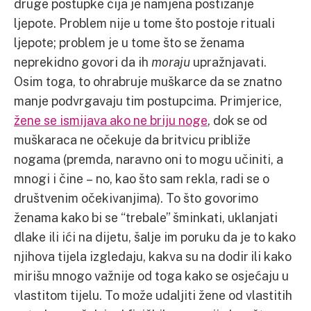
druge postupke čija je namjena postizanje
ljepote. Problem nije u tome što postoje rituali
ljepote; problem je u tome što se ženama
neprekidno govori da ih
moraju
upražnjavati.
Osim toga, to ohrabruje muškarce da se znatno
manje podvrgavaju tim postupcima. Primjerice,
žene se ismijava ako ne briju noge
, dok se od
muškaraca ne očekuje da britvicu približe
nogama (premda, naravno oni to mogu učiniti, a
mnogi i čine – no, kao što sam rekla, radi se o
društvenim očekivanjima). To što govorimo
ženama kako bi se “trebale” šminkati, uklanjati
dlake ili ići na dijetu, šalje im poruku da je to kako
njihova tijela izgledaju, kakva su na dodir ili kako
mirišu mnogo važnije od toga kako se osjećaju u
vlastitom tijelu. To može udaljiti žene od vlastitih