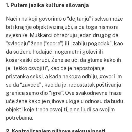
1. Putem jezika kulture silovanja
Način na koji govorimo o “dejtanju” i seksu može
biti krajnje objektivizirajući, a da toga nismo ni
svjesni/e. Muškarci ohrabruju jedan drugog da
“svladaju” žene (“score”) ili “zabiju pogodak”, kao
da su žene hodajući nogometni golovi ili
košarkaški obruči. Žene se uči da glume kako ih
je “teško osvojiti”, kao da je nepostojanje
pristanka seksi, a kada nekoga odbiju, govori im
se da “zavode” , kao da je nedostatak poštivanja
granica samo dio “igre”. Ove svakodnevne fraze
uče žene kako je njihova uloga u odnosu da budu
objekti koje treba osvojiti, a ne ljudi sa svojim
potrebama.
2. Kontroliranjem njihove seksualnosti