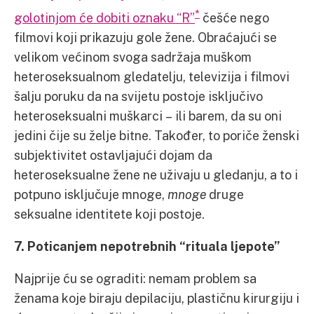
*
golotinjom će dobiti oznaku “R”
češće nego
filmovi koji prikazuju gole žene. Obraćajući se
velikom većinom svoga sadržaja muškom
heteroseksualnom gledatelju, televizija i filmovi
šalju poruku da na svijetu postoje isključivo
heteroseksualni muškarci – ili barem, da su oni
jedini čije su želje bitne. Također, to poriče ženski
subjektivitet ostavljajući dojam da
heteroseksualne žene ne uživaju u gledanju, a to i
potpuno isključuje mnoge,
mnoge
druge
seksualne identitete koji postoje.
7. Poticanjem nepotrebnih “rituala ljepote”
Najprije ću se ograditi: nemam problem sa
ženama koje biraju depilaciju, plastičnu kirurgiju i