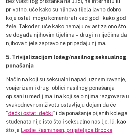
bez vlastitog pristanka na ulici, na internetu ili
privatno, uče kako su njihova tijela javno dobro
koje ostali mogu komentirati kad god i kako god
žele. Također, uče kako nemaju ovlast za ono što
se događa njihovim tijelima – drugim riječima da
njihova tijela zapravo ne pripadaju njima.
5. Trivijalizacijom lošeg/nasilnog seksualnog
ponašanja
Način na koji su seksualni napad, uznemiravanje,
voajerizam i drugi oblici nasilnog ponašanja
opisani u medijima i na koji se o njima razgovara u
svakodnevnom životu ostavljaju dojam da će
“
dečki ostati dečki
” i da ponašanje pijanih kolega
studenata nije isto što i seksualno nasilje. Ili, kao
što je
Leslie Rasminsen, prijateljica Brocka