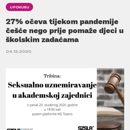
U FOKUSU
27% očeva tijekom pandemije
češće nego prije pomaže djeci u
školskim zadaćama
04.12.2020.