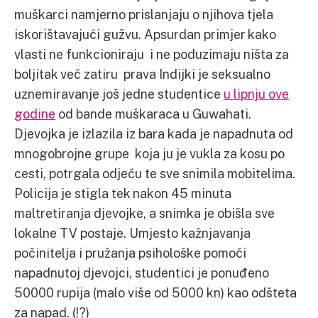
muškarci namjerno prislanjaju o njihova tjela
iskorištavajući gužvu. Apsurdan primjer kako
vlasti ne funkcioniraju i ne poduzimaju ništa za
boljitak već zatiru prava Indijki je seksualno
uznemiravanje još jedne studentice
u lipnju ove
godine
od bande muškaraca u Guwahati.
Djevojka je izlazila iz bara kada je napadnuta od
mnogobrojne grupe koja ju je vukla za kosu po
cesti, potrgala odjeću te sve snimila mobitelima.
Policija je stigla tek nakon 45 minuta
maltretiranja djevojke, a snimka je obišla sve
lokalne TV postaje. Umjesto kažnjavanja
počinitelja i pružanja psihološke pomoći
napadnutoj djevojci, studentici je ponuđeno
50000 rupija (malo više od 5000 kn) kao odšteta
za napad. (!?)