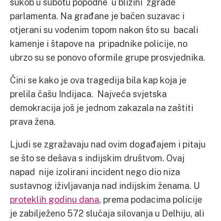
sukob u subotu popodne u blizini zgrade
parlamenta. Na građane je bačen suzavac i
otjerani su vodenim topom nakon što su bacali
kamenje i štapove na pripadnike policije, no
ubrzo su se ponovo oformile grupe prosvjednika.
Čini se kako je ova tragedija bila kap koja je
prelila čašu Indijaca.
Najveća svjetska
demokracija još je jednom zakazala na zaštiti
prava žena.
Ljudi se zgražavaju nad ovim događajem i pitaju
se što se dešava s indijskim društvom. Ovaj
napad nije izolirani incident nego dio niza
sustavnog iživljavanja nad indijskim ženama. U
proteklih godinu dana
, prema podacima policije
je zabilježeno 572 slučaja silovanja u Delhiju, ali