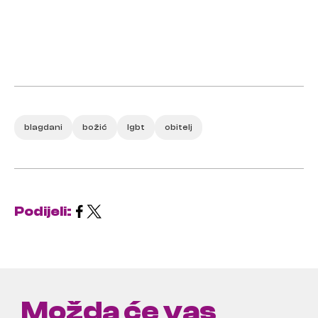
blagdani
božić
lgbt
obitelj
Podijeli:
Možda će vas