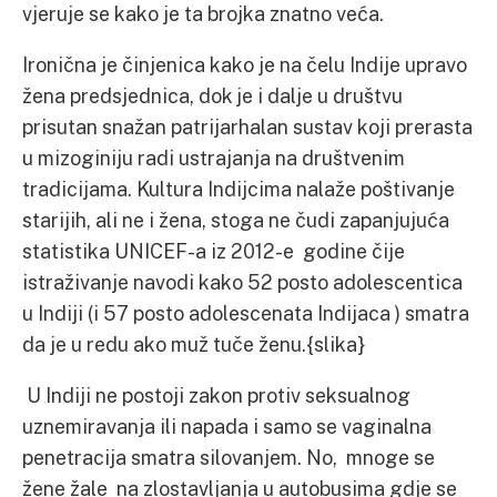
vjeruje se kako je ta brojka znatno veća.
Ironična je činjenica kako je na čelu Indije upravo
žena predsjednica, dok je i dalje u društvu
prisutan snažan patrijarhalan sustav koji prerasta
u mizoginiju radi ustrajanja na društvenim
tradicijama. Kultura Indijcima nalaže poštivanje
starijih, ali ne i žena, stoga ne čudi zapanjujuća
statistika UNICEF-a iz 2012-e godine čije
istraživanje navodi kako 52 posto adolescentica
u Indiji (i 57 posto adolescenata Indijaca ) smatra
da je u redu ako muž tuče ženu.{slika}
U Indiji ne postoji zakon protiv seksualnog
uznemiravanja
ili napada i samo se vaginalna
penetracija smatra silovanjem. No, mnoge se
žene žale na zlostavljanja u autobusima gdje se