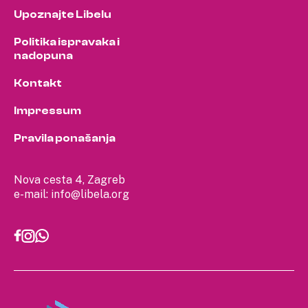
Upoznajte Libelu
Politika ispravaka i
nadopuna
Kontakt
Impressum
Pravila ponašanja
Nova cesta 4, Zagreb
e-mail:
info@libela.org