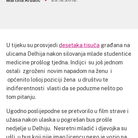
Martina Ardalić
23.12.2012.
U tijeku su prosvjedi
desetaka tisuća
građana na
ulicama Delhija nakon silovanja mlade studentice
medicine prošlog tjedna. Indijci su još jednom
ostali zgroženi novim napadom na ženu i
općenito lošoj poziciji žena u društvu te
indiferentnosti vlasti da se poduzme nešto po
tom pitanju.
Ugodno poslijepodne se pretvorilo u film strave i
užasa nakon ulaska u pogrešan bus prošle
nedjelje u Delhiju. Nesretni mladić i djevojka su
ušli u bus koji nije imao licencu nego je vozio na