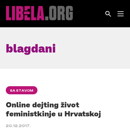
Skip
to
content
blagdani
SA STAVOM
Online dejting život
feministkinje u Hrvatskoj
20.12.2017.