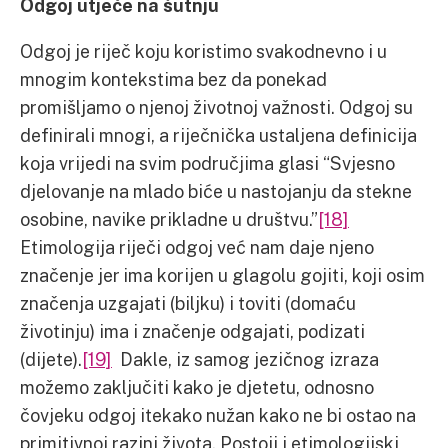
Odgoj utječe na šutnju
Odgoj je riječ koju koristimo svakodnevno i u
mnogim kontekstima bez da ponekad
promišljamo o njenoj životnoj važnosti. Odgoj su
definirali mnogi, a riječnička ustaljena definicija
koja vrijedi na svim područjima glasi “Svjesno
djelovanje na mlado biće u nastojanju da stekne
osobine, navike prikladne u društvu.”
[18]
Etimologija riječi odgoj već nam daje njeno
značenje jer ima korijen u glagolu gojiti, koji osim
značenja uzgajati (biljku) i toviti (domaću
životinju) ima i značenje odgajati, podizati
(dijete).
[19]
Dakle, iz samog jezičnog izraza
možemo zaključiti kako je djetetu, odnosno
čovjeku odgoj itekako nužan kako ne bi ostao na
primitivnoj razini života. Postoji i etimologijski