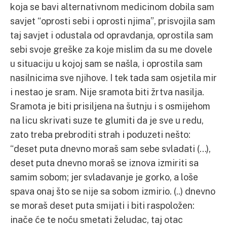
koja se bavi alternativnom medicinom dobila sam
savjet “oprosti sebi i oprosti njima”, prisvojila sam
taj savjet i odustala od opravdanja, oprostila sam
sebi svoje greške za koje mislim da su me dovele
u situaciju u kojoj sam se našla, i oprostila sam
nasilnicima sve njihove. I tek tada sam osjetila mir
i nestao je sram. Nije sramota biti žrtva nasilja.
Sramota je biti prisiljena na šutnju i s osmijehom
na licu skrivati suze te glumiti da je sve u redu,
zato treba prebroditi strah i poduzeti nešto:
“deset puta dnevno moraš sam sebe svladati (…),
deset puta dnevno moraš se iznova izmiriti sa
samim sobom; jer svladavanje je gorko, a loše
spava onaj što se nije sa sobom izmirio. (..) dnevno
se moraš deset puta smijati i biti raspoložen:
inače će te noću smetati želudac, taj otac