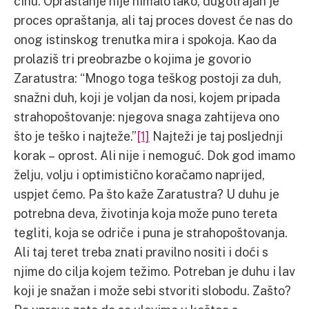
činu. Opraštanje nije nimalo lako, dugotrajan je
proces opraštanja, ali taj proces dovest će nas do
onog istinskog trenutka mira i spokoja. Kao da
prolaziš tri preobrazbe o kojima je govorio
Zaratustra: “Mnogo toga teškog postoji za duh,
snažni duh, koji je voljan da nosi, kojem pripada
strahopoštovanje: njegova snaga zahtijeva ono
što je teško i najteže.”
[1]
Najteži je taj posljednji
korak – oprost. Ali nije i nemoguć. Dok god imamo
želju, volju i optimistično koračamo naprijed,
uspjet ćemo. Pa što kaže Zaratustra? U duhu je
potrebna deva, životinja koja može puno tereta
tegliti, koja se odriče i puna je strahopoštovanja.
Ali taj teret treba znati pravilno nositi i doći s
njime do cilja kojem težimo. Potreban je duhu i lav
koji je snažan i može sebi stvoriti slobodu. Zašto?