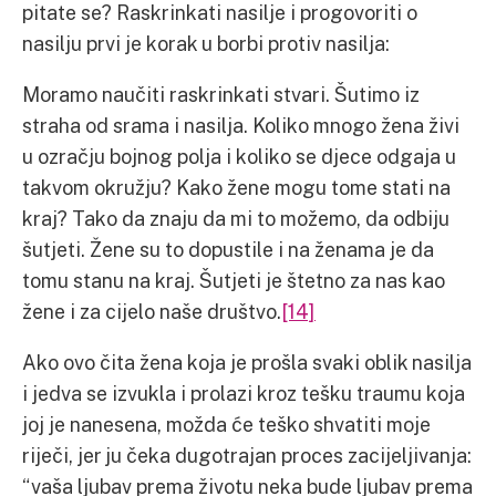
pitate se? Raskrinkati nasilje i progovoriti o
nasilju prvi je korak u borbi protiv nasilja:
Moramo naučiti raskrinkati stvari. Šutimo iz
straha od srama i nasilja. Koliko mnogo žena živi
u ozračju bojnog polja i koliko se djece odgaja u
takvom okružju? Kako žene mogu tome stati na
kraj? Tako da znaju da mi to možemo, da odbiju
šutjeti. Žene su to dopustile i na ženama je da
tomu stanu na kraj. Šutjeti je štetno za nas kao
žene i za cijelo naše društvo.
[14]
Ako ovo čita žena koja je prošla svaki oblik nasilja
i jedva se izvukla i prolazi kroz tešku traumu koja
joj je nanesena, možda će teško shvatiti moje
riječi, jer ju čeka dugotrajan proces zacijeljivanja:
“vaša ljubav prema životu neka bude ljubav prema