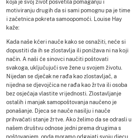
koja je svoj život posvetila pomaganju i
motiviranju drugih da si sami pomognu pa je time
i začetnica pokreta samoopomoći. Louise Hay
kaže:
Kada naše kćeri nauče kako se osnažiti, neće si
dopustiti da ih se zlostavlja ili ponižava ni na koji
način. A naši će sinovci naučiti poštovati
svakoga, uključujući sve žene u svojem životu.
Nijedan se dječak ne rađa kao zlostavljač, a
nijedna se djevojčica ne rađa kao žrtva ili osoba
bez osjećaja vlastite vrijednosti. Zlostavljanje
ostalih i manjak samopoštovanja naučeno je
ponašanje. Djeca se nauče nasilju i nauče
prihvaćati stanje žrtve. Ako želimo da se odrasli u
našem društvu odnose jedni prema drugima s
poštovanjem, onda moramo odgajati svoju djecu