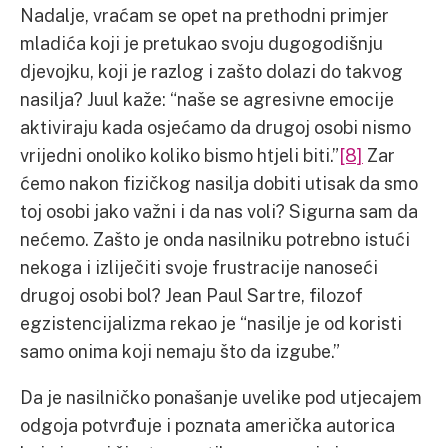
Nadalje, vraćam se opet na prethodni primjer
mladića koji je pretukao svoju dugogodišnju
djevojku, koji je razlog i zašto dolazi do takvog
nasilja? Juul kaže: “naše se agresivne emocije
aktiviraju kada osjećamo da drugoj osobi nismo
vrijedni onoliko koliko bismo htjeli biti.”
[8]
Zar
ćemo nakon fizičkog nasilja dobiti utisak da smo
toj osobi jako važni i da nas voli? Sigurna sam da
nećemo. Zašto je onda nasilniku potrebno istući
nekoga i izliječiti svoje frustracije nanoseći
drugoj osobi bol? Jean Paul Sartre, filozof
egzistencijalizma rekao je “nasilje je od koristi
samo onima koji nemaju što da izgube.”
Da je nasilničko ponašanje uvelike pod utjecajem
odgoja potvrđuje i poznata američka autorica