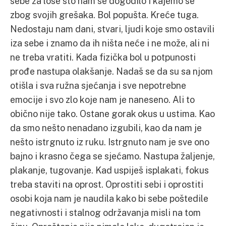
sebe za loše što nam se dogodilo i kajemo se
zbog svojih grešaka. Bol popušta. Kreće tuga.
Nedostaju nam dani, stvari, ljudi koje smo ostavili
iza sebe i znamo da ih ništa neće i ne može, ali ni
ne treba vratiti. Kada fizička bol u potpunosti
prođe nastupa olakšanje. Nadaš se da su sa njom
otišla i sva ružna sjećanja i sve nepotrebne
emocije i svo zlo koje nam je naneseno. Ali to
obično nije tako. Ostane gorak okus u ustima. Kao
da smo nešto nenadano izgubili, kao da nam je
nešto istrgnuto iz ruku. Istrgnuto nam je sve ono
bajno i krasno čega se sjećamo. Nastupa žaljenje,
plakanje, tugovanje. Kad uspiješ isplakati, fokus
treba staviti na oprost. Oprostiti sebi i oprostiti
osobi koja nam je naudila kako bi sebe poštedile
negativnosti i stalnog održavanja misli na tom