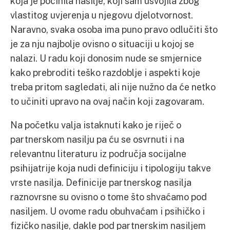
koja je počinila nasilje, koji sam usvojila zbog
vlastitog uvjerenja u njegovu djelotvornost.
Naravno, svaka osoba ima puno pravo odlučiti što
je za nju najbolje ovisno o situaciji u kojoj se
nalazi. U radu koji donosim nude se smjernice
kako prebroditi teško razdoblje i aspekti koje
treba pritom sagledati, ali nije nužno da će netko
to učiniti upravo na ovaj način koji zagovaram.
Na početku valja istaknuti kako je riječ o
partnerskom nasilju pa ću se osvrnuti i na
relevantnu literaturu iz područja socijalne
psihijatrije koja nudi definiciju i tipologiju takve
vrste nasilja. Definicije partnerskog nasilja
raznovrsne su ovisno o tome što shvaćamo pod
nasiljem. U ovome radu obuhvaćam i psihičko i
fizičko nasilje, dakle pod partnerskim nasiljem