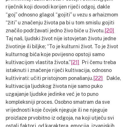
riječnik koji dovodi korijen riječi odgoj, dakle
“goj” odnosno glagol “gojiti” u vezu s arhaizmom
“žiti” u značenju života pa bi u tom smislu gojiti
značilo podržavati jedno živo biće u životu.
[20]
Taj naš, ljudski život nije istovjetan životu jedne
životinje ili biljke; “To je kulturni život. To je život
kulturnog bića koje povijesno opstoji samo
kultivacijom vlastita života.”
[21]
Pri čemu treba
istaknuti i značenje riječi kultivacija, odnosno
kultivirati: učiti pristojnom ponašanju.
[22]
Dakle,
kultivacija ljudskog života nije samo puko
uzgajanje ljudske jedinke već je to puno
kompleksniji proces. Osobno smatram da sve
vrijednosti koje čovjek njeguje ili ne njeguje
proizlaze prvobitno iz odgoja, na koji utječu svi
ostali faktori, od karaktera, emocija, izvanjskih