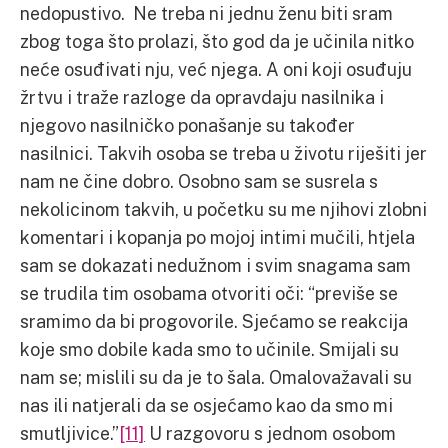
nedopustivo. Ne treba ni jednu ženu biti sram
zbog toga što prolazi, što god da je učinila nitko
neće osuđivati nju, već njega. A oni koji osuđuju
žrtvu i traže razloge da opravdaju nasilnika i
njegovo nasilničko ponašanje su također
nasilnici. Takvih osoba se treba u životu riješiti jer
nam ne čine dobro. Osobno sam se susrela s
nekolicinom takvih, u početku su me njihovi zlobni
komentari i kopanja po mojoj intimi mučili, htjela
sam se dokazati nedužnom i svim snagama sam
se trudila tim osobama otvoriti oči: “previše se
sramimo da bi progovorile. Sjećamo se reakcija
koje smo dobile kada smo to učinile. Smijali su
nam se; mislili su da je to šala. Omalovažavali su
nas ili natjerali da se osjećamo kao da smo mi
smutljivice.”
[11]
U razgovoru s jednom osobom