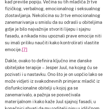
kad previše popiju. Većina su tih mladića žrtve
fizičkog, verbalnog, emocionalnog i seksualnog
zlostavljanja. Nekolicina su žrtve emocionalnog
zanemarivanja u smislu da su odrasli u obiteljima
gdje je bilo najvažnije stvoriti lijepu i sjajnu
fasadu, a nikada nisu upoznali prave emocije niti
su imali priliku naučiti kako kontrolirati vlastite
emocije.
[7]
Dakle, ovako to definira ključno ime danske
obiteljske terapije – Jesper Juul, na kojeg ću se
pozivati i u nastavku. Ono što je on uopćio lako se
može vidjeti iz svakodnevnih primjera: mladić iz
disfunkcionalne obitelji u kojoj ga se
zanemarivalo, a pažnja se posvećivala
materijalnom i kako kaže Juul sjajnoj fasadi, u
konačnici shvati da mu roditelji nisu u idiličnom