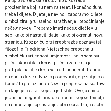
Pa upravo zato da se ulovimo u koštac s
problemima koji su nam na teret. I konačno duhu
treba i dijete. Dijete je nevino i zaboravno, dijete
simbolizira igru, stalno istraživanje i otpočinjanje
nečeg novog. Trebamo imati nečeg dječjeg u
sebi kako bi nastavili dalje, kako bi okrenuli novu
stranicu. Kroz priču o tri preobrazbe poznavatelji
filozofije Friedricha Nietzschea prepoznaju
simboličku vrijednost umjetnosti, no ja sam ovu
priču iskoristila u korist priče o ženi koja je
pretrpila nasilje i koja se trudi pobijediti traumu
na način da se odvažila progovoriti, nije šutjela o
tome što prolazi unatoč svim preprekama sustava
na koje je naišla i koje su je tištile. Ovo je samo
jedan od mogućih pristupa traumi, koji se temelji
na opraštanju, opraštanju sebi i opraštanju osobi