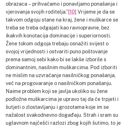
obrazaca – prihvaćamo i ponavljamo ponašanja i
vjerovanja svojih roditelja.”
[10]
Vrijeme je da se
takvom odgoju stane na kraj, žene i muškarce se
treba se treba odgajati kao ravnopravne, bez
ikakvih konotacija dominacije i superiornosti.
Žene tokom odgoja trebaju osnažiti svijest o
svojoj vrijednosti i ostvariti puno poštovanje
prema samoj sebi kako bi se lakše izborile s
dominantnim, nasilnim muškarcima. Pod izboriti
ne mislim na uzvraćanje nasilničkog ponašanja,
već na progovaranje o nasilničkom ponašanju.
Naime problem koji se javlja ukoliko su žene
podložne muškarcima je upravo taj da će trpjeti i
šutjeti o zlostavljanju i grozotama koje im se
nažalost svakodnevno događaju. Strah i sram su
uglavnom najčešći razlozi zbog kojih šutimo, to je