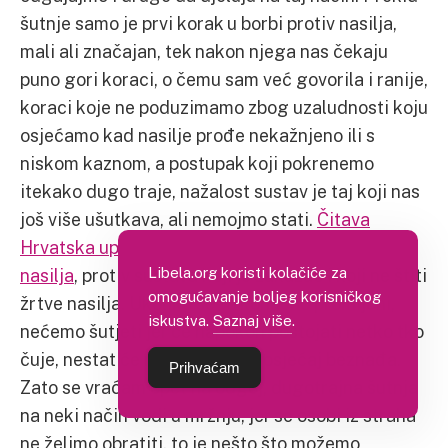
šutnje samo je prvi korak u borbi protiv nasilja,
mali ali značajan, tek nakon njega nas čekaju
puno gori koraci, o čemu sam već govorila i ranije,
koraci koje ne poduzimamo zbog uzaludnosti koju
osjećamo kad nasilje prođe nekažnjeno ili s
niskom kaznom, a postupak koji pokrenemo
itekako dugo traje, nažalost sustav je taj koji nas
još više ušutkava, ali nemojmo stati.
Čitava
Hrvatska upravo se diže na noge u borbi protiv
Libela.org koristi kolačiće za
nasilja
, protiv sustava koji je zakazao i koji ne štiti
omogućavanje boljeg korisničkog
žrtve nasilja. Ukoliko se to konačno promijeni,
iskustva.
Saznaj više
.
nećemo šutjeti jer će napokon postojati netko tko
čuje, nestat će nepovjerenje i osjećaj beznađa.
Prihvaćam
Zato se vraćam opet na odgoj, dugotrajna šutnja
na neki način vodi u mržnju, jer se osobi iz straha
ne želimo obratiti, to je nešto što možemo