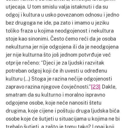
utjecaja. U tom smislu valja istaknuti i da su
odgoj i kultura u usko povezanom odnosu i jedno
bez drugoga ne ide, pa zato i imamo u jeziku
toliko fraza u kojima neodgojenost i nekultura
stoje kao sinonimi. Često ćemo reći da je osoba
nekulturna jer nije odgojena ili da je neodgojena
jer nije kulturna što još jednom potvrđuje već
otprije rečeno: “Djeci je za ljudski razvitak
potreban odgoj koji će ih uvesti u određenu
kulturu (…) Stoga je razina nečije odgojenosti
zapravo razina njegove čovječnosti.”
[23]
Dakle,
smatram da su kulturno i moralno ispravno
odgojene osobe, koje neće nanositi štetu
drugima, koje cijene i poštuju druga ljudska bića
osobe koje će šutjeti u situacijama u kojima ne bi
trebalo šutjeti, a zašto je tomu tako? I onaj koji