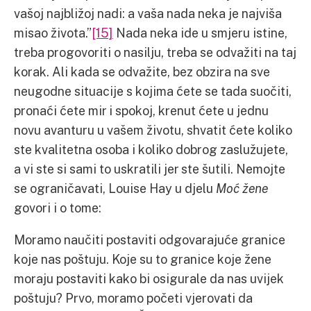
vašoj najbližoj nadi: a vaša nada neka je najviša
misao života.”
[15]
Nada neka ide u smjeru istine,
treba progovoriti o nasilju, treba se odvažiti na taj
korak. Ali kada se odvažite, bez obzira na sve
neugodne situacije s kojima ćete se tada suočiti,
pronaći ćete mir i spokoj, krenut ćete u jednu
novu avanturu u vašem životu, shvatit ćete koliko
ste kvalitetna osoba i koliko dobrog zaslužujete,
a vi ste si sami to uskratili jer ste šutili. Nemojte
se ograničavati, Louise Hay u djelu
Moć žene
govori i o tome:
Moramo naučiti postaviti odgovarajuće granice
koje nas poštuju. Koje su to granice koje žene
moraju postaviti kako bi osigurale da nas uvijek
poštuju? Prvo, moramo početi vjerovati da