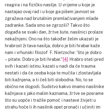
reagira i na fizičko nasilje. U vrijeme u koje je
nastajao ovaj rad i u koje ga pišem javnost se
zgražava nad brutalnim premlaćivanjem mlade
zadranke. Sada smo se zgrozili? Takvo što
događa se svaki dan, žrtve šute, nasilnici prolaze
nekažnjeni. Ono na što također želim ukazati je
hrabrost žrtava nasilja, dobro je biti hrabar kaže
nam i vrhunski filozof F. Nietzsche: “što je dobro
– pitate. Dobro je biti hrabar.”
[4]
Hrabro stati pred
svih i kazati istinu, kazati u nadi da će trauma
nestati i da će osoba koja te mučila i zlostavljala
biti kažnjena, a ti ćeš biti slobodna. No, to se
obično ne dogodi. Sudstvo kakvo imamo nasilnike
kažnjava s jako malim kaznama, žrtve se posrame
što su uopće i tražile pomoć i nastave živjeti u
strahu hoće li ih nasilnik opet pronaći i učiniti im