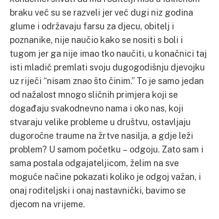
braku već su se razveli jer već dugi niz godina
glume i održavaju farsu za djecu, obitelj i
poznanike, nije naučio kako se nositi s boli i
tugom jer ga nije imao tko naučiti, u konačnici taj
isti mladić premlati svoju dugogodišnju djevojku
uz riječi “nisam znao što činim.” To je samo jedan
od nažalost mnogo sličnih primjera koji se
događaju svakodnevno nama i oko nas, koji
stvaraju velike probleme u društvu, ostavljaju
dugoročne traume na žrtve nasilja, a gdje leži
problem? U samom početku – odgoju. Zato sam i
sama postala odgajateljicom, želim na sve
moguće načine pokazati koliko je odgoj važan, i
onaj roditeljski i onaj nastavnički, bavimo se
djecom na vrijeme.