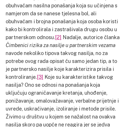
obuhvaćam nasilna ponašanja koja su učinjena s
namjerom da se nanese tjelesna bol, ali
obuhvaćam i brojna ponašanja koja osoba koristi
kako bi kontrolirala i zastrašivala drugu osobu u
partnerskom odnosu.
[2]
Nadalje, autorice članka
Čimbenici rizika za nasilje u partnerskim vezama
navode nekoliko tipova takvog nasilja, no za
potrebe ovog rada opisat ću samo jedan tip, a to
je partnersko nasilje koje karakterizira prisila i
kontroliranje.
[3]
Koje su karakteristike takvog
nasilja? Ono se odnosi na ponašanja koja
uključuju ograničavanje kretanja, uhođenje,
ponižavanje, omalovažavanje, verbalne prijetnje i
uvrede, uskraćivanje, izoliranje i metode prisile.
Živimo u društvu u kojem se nažalost na ovakva
nasilja skoro pa uopće ne reagira jer se jedva