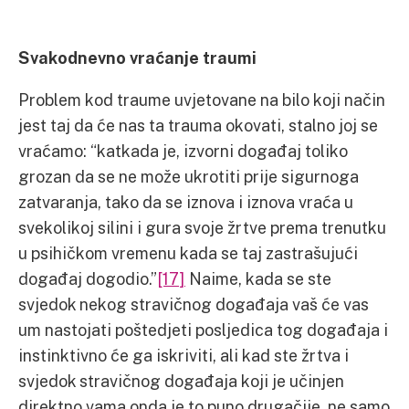
Svakodnevno vraćanje traumi
Problem kod traume uvjetovane na bilo koji način
jest taj da će nas ta trauma okovati, stalno joj se
vraćamo: “katkada je, izvorni događaj toliko
grozan da se ne može ukrotiti prije sigurnoga
zatvaranja, tako da se iznova i iznova vraća u
svekolikoj silini i gura svoje žrtve prema trenutku
u psihičkom vremenu kada se taj zastrašujući
događaj dogodio.”
[17]
Naime, kada se ste
svjedok nekog stravičnog događaja vaš će vas
um nastojati poštedjeti posljedica tog događaja i
instinktivno će ga iskriviti, ali kad ste žrtva i
svjedok stravičnog događaja koji je učinjen
direktno vama onda je to puno drugačije, ne samo