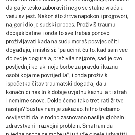
da ga je teško zaboraviti nego se stalno vraća u
vašu svijest. Nakon što žrtva napokon i progovori,
najgori dio je sudski proces. Proživiš traumu,
dobiješ batine i onda to sve trebaš ponovo
proživljavati kada na sudu moraš posvjedočiti
događaju, i misliš si: “pa učinit ću to, kad sam već
do ovdje dogurala, preživila najgore, sad je ovo
posljednji korak moje borbe za pravdu i kaznu
osobi koja me povrijedila”, i onda proživiš
ispočetka čitav traumatski događaj da u
konačnici nasilnik dobije uvjetnu kaznu, a ti strah
i nemirne snove. Dokle ćemo tako tretirati žrtve
nasilja? Sustav nam je zakazao, hitno trebamo
osvijestiti da je rodno zasnovano nasilje globalni
zdravstveni i razvojni problem. Smatram da
nijedna osoba ne može ući u tuđe cipele i shvatiti