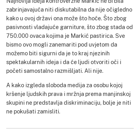
Najnovija ideja kontroverzne Markić ne bi bila
zabrinjavajuća niti diskutabilna da nije očigledno
kako u ovoj državi ona može što hoće. Što zbog
pasivnosti vladajuće garniture, što zbog stada od
750.000 ovaca kojima je Markić pastirica. Sve
bismo ovo mogli zanemariti pod uvjetom da
možemo biti sigurni da je to kraj njezinih
spektakularnih ideja i da će ljudi otvoriti oči i
početi samostalno razmišljati. Ali nije.
A kako izgleda sloboda medija za osobu kojoj
kršenje ljudskih prava i mržnja prema manjinskoj
skupini ne predstavlja diskriminaciju, bolje je niti
ne pokušati zamisliti.