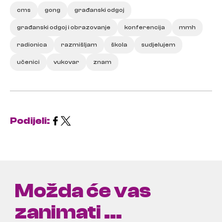
cms
gong
građanski odgoj
građanski odgoj i obrazovanje
konferencija
mmh
radionica
razmišljam
škola
sudjelujem
učenici
vukovar
znam
Podijeli:
Možda će vas
zanimati ...