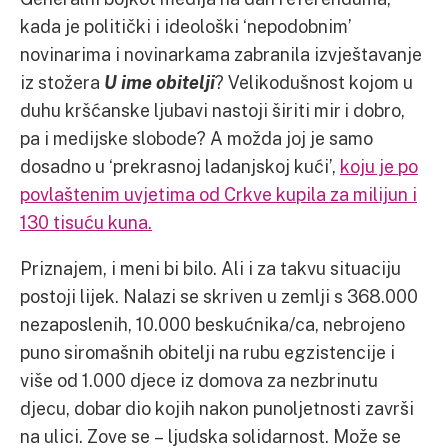
kada je politički i ideološki ‘nepodobnim’
novinarima i novinarkama zabranila izvještavanje
iz stožera
U ime obitelji
? Velikodušnost kojom u
duhu kršćanske ljubavi nastoji širiti mir i dobro,
pa i medijske slobode? A možda joj je samo
dosadno u ‘prekrasnoj ladanjskoj kući’,
koju je po
povlaštenim uvjetima od Crkve kupila za milijun i
130 tisuću kuna.
Priznajem, i meni bi bilo. Ali i za takvu situaciju
postoji lijek. Nalazi se skriven u zemlji s 368.000
nezaposlenih, 10.000 beskućnika/ca, nebrojeno
puno siromašnih obitelji na rubu egzistencije i
više od 1.000 djece iz domova za nezbrinutu
djecu, dobar dio kojih nakon punoljetnosti završi
na ulici. Zove se – ljudska solidarnost. Može se