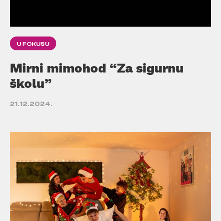
U FOKUSU
Mirni mimohod “Za sigurnu
školu”
21.12.2024.