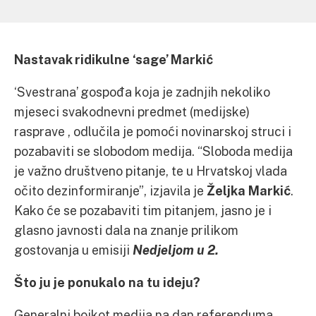
Nastavak ridikulne ‘sage’ Markić
‘Svestrana’ gospođa koja je zadnjih nekoliko
mjeseci svakodnevni predmet (medijske)
rasprave , odlučila je pomoći novinarskoj struci i
pozabaviti se slobodom medija. “Sloboda medija
je važno društveno pitanje, te u Hrvatskoj vlada
očito dezinformiranje”, izjavila je
Željka Markić
.
Kako će se pozabaviti tim pitanjem, jasno je i
glasno javnosti dala na znanje prilikom
gostovanja u emisiji
Nedjeljom u 2.
Što ju je ponukalo na tu ideju?
Generalni bojkot medija na dan referenduma,