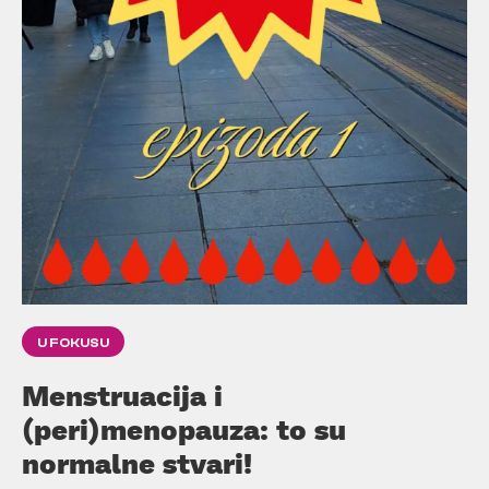
U FOKUSU
Menstruacija i
(peri)menopauza: to su
normalne stvari!