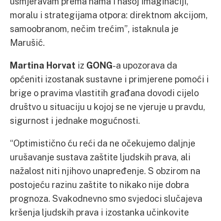
usmjeravam prema nama i našoj imaginaciji,
moralu i strategijama otpora: direktnom akcijom,
samoobranom, nečim trećim”, istaknula je
Marušić.
Martina Horvat
iz
GONG
-a upozorava da
općeniti izostanak sustavne i primjerene pomoći i
brige o pravima vlastitih građana dovodi cijelo
društvo u situaciju u kojoj se ne vjeruje u pravdu,
sigurnost i jednake mogućnosti.
“Optimistično ću reći da ne očekujemo daljnje
urušavanje sustava zaštite ljudskih prava, ali
nažalost niti njihovo unapređenje. S obzirom na
postojeću razinu zaštite to nikako nije dobra
prognoza. Svakodnevno smo svjedoci slučajeva
kršenja ljudskih prava i izostanka učinkovite