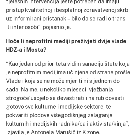
tjelesnih intervencija jeste potreban da imaju
pristup kvalitetnoj i besplatnoj zdravstvenoj skrbi
uz informirani pristanak – bilo da se radi o trans
ili inter osobi”, pojasnio je.
Hoće li neprofitni mediji preživjeti dvije vlade
HDZ-a i Mosta?
“Kao jedan od prioriteta vidim sanaciju štete koja
je neprofitnim medijima učinjena od strane prošle
Vlade i koja se ne može mjeriti ni s jednom do
sada. Naime, u nekoliko mjeseci ‘vježbanja
strogoće’ uspjelo se devastirati i na rub dovesti
gotovo sve kulturne i medijske sektore, te
pokvariti plodove višegodišnjeg zalaganja
kulturnih i medijskih radnika/ca i aktivista/kinja”,
izjavila je Antonela Marušić iz K zone.