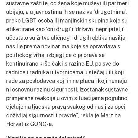
sustavne zaštite, od žena koje muževi ili partneri
ubijaju, a u javnostima ih se naziva ‘drugotnima’,
preko LGBT osoba ili manjinskih skupina koje su
etiketirane kao ‘oni drugi’ i ‘državni neprijatelji’ i
učestalo su žrtve uličnog i drugih oblika nasilja,
nasilje prema novinarima koje se opravdava s
političkog vrha, izbjeglice čija prava se
kontinuirano krše čak i s razine EU, pa sve do
radnica i radnika u tvornicama u stečaju ili koji
rade za poslodavca koji ih ne plaća i koji nemaju
ni osnovnu razinu sigurnosti. Izostanak sustavne i
primjerene reakcije u ovim situacijama pogubno
djeluje na ljudska prava svakog od nas i za opći
doživljaj sigurnosti i pravde”, rekla je Martina
Horvat iz GONG-a.