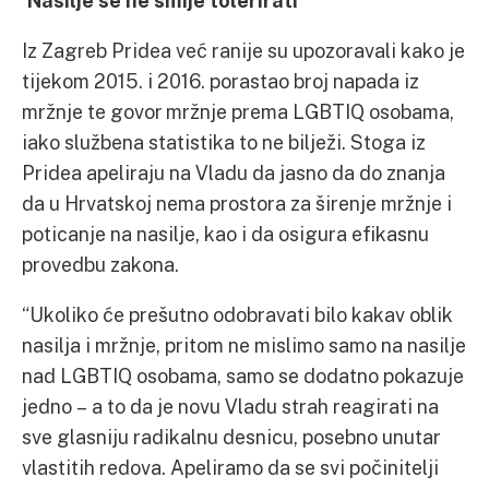
‘Nasilje se ne smije tolerirati’
Iz Zagreb Pridea već ranije su upozoravali kako je
tijekom 2015. i 2016. porastao broj napada iz
mržnje te govor mržnje prema LGBTIQ osobama,
iako službena statistika to ne bilježi. Stoga iz
Pridea apeliraju na Vladu da jasno da do znanja
da u Hrvatskoj nema prostora za širenje mržnje i
poticanje na nasilje, kao i da osigura efikasnu
provedbu zakona.
“Ukoliko će prešutno odobravati bilo kakav oblik
nasilja i mržnje, pritom ne mislimo samo na nasilje
nad LGBTIQ osobama, samo se dodatno pokazuje
jedno – a to da je novu Vladu strah reagirati na
sve glasniju radikalnu desnicu, posebno unutar
vlastitih redova. Apeliramo da se svi počinitelji