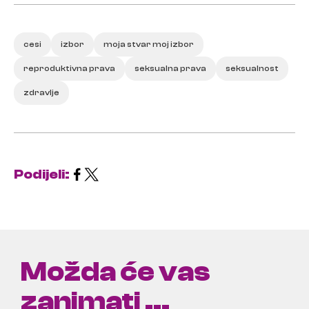
cesi
izbor
moja stvar moj izbor
reproduktivna prava
seksualna prava
seksualnost
zdravlje
Podijeli:
Možda će vas
zanimati ...