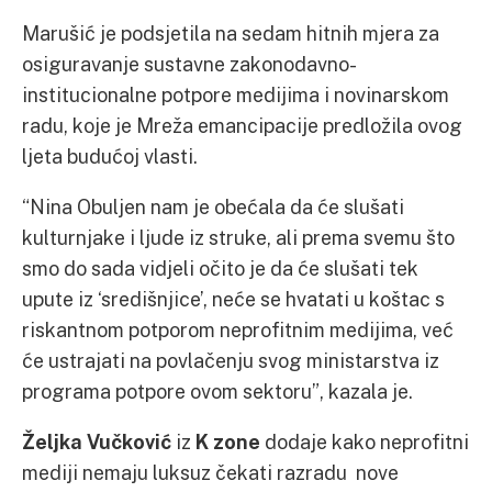
Marušić je podsjetila na sedam hitnih mjera za
osiguravanje sustavne zakonodavno-
institucionalne potpore medijima i novinarskom
radu, koje je Mreža emancipacije predložila ovog
ljeta budućoj vlasti.
“Nina Obuljen nam je obećala da će slušati
kulturnjake i ljude iz struke, ali prema svemu što
smo do sada vidjeli očito je da će slušati tek
upute iz ‘središnjice’, neće se hvatati u koštac s
riskantnom potporom neprofitnim medijima, već
će ustrajati na povlačenju svog ministarstva iz
programa potpore ovom sektoru”, kazala je.
Željka Vučković
iz
K zone
dodaje kako neprofitni
mediji nemaju luksuz čekati razradu nove