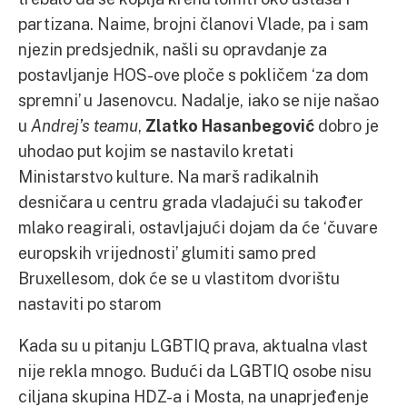
partizana. Naime, brojni članovi Vlade, pa i sam
njezin predsjednik, našli su opravdanje za
postavljanje HOS-ove ploče s pokličem ‘za dom
spremni’ u Jasenovcu. Nadalje, iako se nije našao
u
Andrej’s teamu
,
Zlatko Hasanbegović
dobro je
uhodao put kojim se nastavilo kretati
Ministarstvo kulture. Na marš radikalnih
desničara u centru grada vladajući su također
mlako reagirali, ostavljajući dojam da će ‘čuvare
europskih vrijednosti’ glumiti samo pred
Bruxellesom, dok će se u vlastitom dvorištu
nastaviti po starom
Kada su u pitanju LGBTIQ prava, aktualna vlast
nije rekla mnogo. Budući da LGBTIQ osobe nisu
ciljana skupina HDZ-a i Mosta, na unaprjeđenje