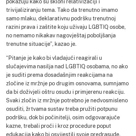
pokazuju kako su skloni relativizaciji i
trivijaliziranju tema. Tako da trenutno imamo
samo mlaku, deklarativnu podršku trenutnoj
razini prava i zaštite koju uživaju LGBTIQ osobe,
no nemamo nikakav nagovještaj poboljšanja
trenutne situacije”, kazao je.
“Pitanje je kako bi vladajući reagirali u
slučajevima nasilja nad LGBTIQ osobama, no ako
je suditi prema dosadašnjim reakcijama na
zločine iz mržnje po drugim osnovama, sumnjamo
da bi doživjeli oštru osudu i primjerenu reakciju.
Svaki zločin iz mržnje potrebno je nedvosmisleno
osuditi, žrtvama sustav treba pružiti potpunu
podršku, dok bi počinitelji, osim odgovarajuće
kazne, trebali proći i kroz procedure poput
edukacija kako bi osvijestili svoje predrasude,