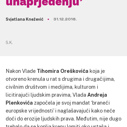
unaprjeđenju’
Svjetlana Knežević
31.12.2016.
S.K.
Nakon Vlade
Tihomira Oreškovića
koja je
otvoreno krenula u rat s drugima i drugačijima,
civilnim društvom i medijima, kulturom i
licitirajući ljudskim pravima, Vlada
Andreja
Plenkovića
započela je svoj mandat ‘braneći
europske vrijednosti’ i naglašavajući kako neće
doći do erozije ljudskih prava. Međutim, nije dugo
trebalo da se koplja krenu lomiti oko ustaša i