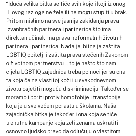
“Iduća velika bitka se tiče svih koje i koji iz onog
ili ovog razloga ne žele ili ne mogu stupiti u brak.
Pritom mislimo na sve jasnija zakidanja prava
izvanbračnih partnera i partnerica što ima
direktan učinak i na prava neformalnih životnih
partnera i partnerica. Nadalje, bitna je zaštita
LGBTIQ obitelji i zaštita prava stečenih Zakonom
o životnom partnerstvu – to je nešto što nam
cijela LGBTIQ zajednica treba pomoći jer su ona
ta koja će na vlastitoj koži i u svakodnevnom
životu osjetiti moguću diskriminaciju. Također se
moramo i boriti protiv homofobije i transfobije
koja je u sve većem porastu u školama. Naša
zajednička bitka je također i ona koja se tiče
trenutne kampanje koja želi ženama uskratiti
osnovno ljudsko pravo da odlučuju o vlastitom