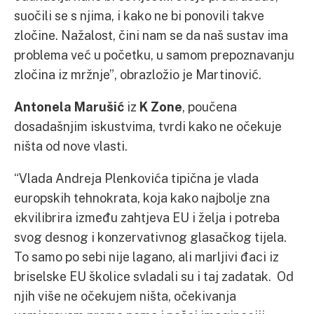
suočili se s njima, i kako ne bi ponovili takve
zločine. Nažalost, čini nam se da naš sustav ima
problema već u početku, u samom prepoznavanju
zločina iz mržnje”, obrazložio je Martinović.
Antonela Marušić
iz
K Zone
, poučena
dosadašnjim iskustvima, tvrdi kako ne očekuje
ništa od nove vlasti.
“Vlada Andreja Plenkovića tipična je vlada
europskih tehnokrata, koja kako najbolje zna
ekvilibrira između zahtjeva EU i želja i potreba
svog desnog i konzervativnog glasačkog tijela.
To samo po sebi nije lagano, ali marljivi đaci iz
briselske EU školice svladali su i taj zadatak. Od
njih više ne očekujem ništa, očekivanja