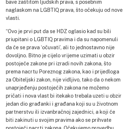
bave zaštitom ljudskih prava, s posebnim
naglaskom na LGBTIQ prava, što očekuju od nove
vlasti.
“Ovo je prvi put da se HDZ oglasio kad su bili
priupitani o LGBTIQ pravima i da su napomenuli
da će se prava ‘očuvati’, ali to jednostavno nije
dovoljno. Bitno je cijelo vrijeme uzimati u obzir
postojeće zakone pri izradi novih zakona, što
prema nacrtu Poreznog zakona, kao i prijedloga
za Obiteljski zakon, nije vidljivo, tako da o nekom
unaprjeđenju postojećih zakona ne možemo
pričati i nova vlast bi itekako trebala uzeti u obzir
jedan dio građanki i građana koji su u životnom
partnerstvu ili izvanbračnoj zajednici, a koji će
biti zakinuti u svojim pravima ako se prihvate
postojeći nacrti zakona. Očekujemo provedbu