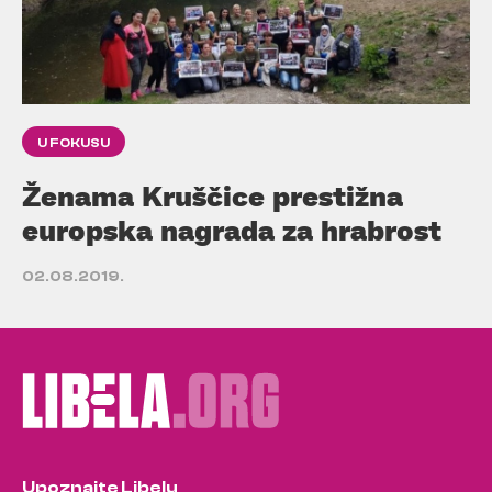
U FOKUSU
Ženama Kruščice prestižna
europska nagrada za hrabrost
02.08.2019.
Upoznajte Libelu