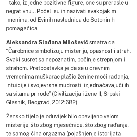
I tako, iz jedne pozitivne figure, one su prerasle u
negativnu… Počeli su ih nazivati svakojakim
imenima, od Evinih naslednica do Sotoninih
pomagačica.
Aleksandra Slađana Milošević
smatra da
“Čarobnice simbolizuju misteriju, opasnost i strah.
Svaki susret sa nepoznatim, počinje strepnjom i
strahom. Pretpostavka je da se u drevnim
vremenima muškarac plašio ženine moći rađanja,
intuicije i svojevrsne mudrosti, izjednačavajući ih
sa silama prirode” (Civilizacija i žene II, Srpski
Glasnik, Beograd, 2012:682).
Žensko tijelo je oduvijek bilo obavijeno velom
misterije, što zbog mjesečnice, što zbog rađanja,
te samog čina orgazma (pojašnjenje istorijata