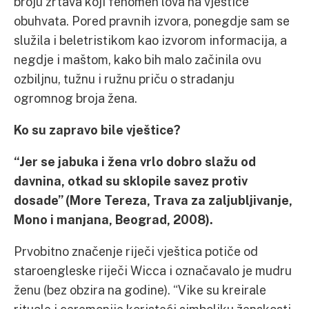
broju žrtava koji fenomen lova na vještice
obuhvata. Pored pravnih izvora, ponegdje sam se
služila i beletristikom kao izvorom informacija, a
negdje i maštom, kako bih malo začinila ovu
ozbiljnu, tužnu i ružnu priču o stradanju
ogromnog broja žena.
Ko su zapravo bile vještice?
“Jer se jabuka i žena vrlo dobro slažu od
davnina, otkad su sklopile savez protiv
dosade” (More Tereza, Trava za zaljubljivanje,
Mono i manjana, Beograd, 2008).
Prvobitno značenje riječi vještica potiče od
staroengleske riječi Wicca i označavalo je mudru
ženu (bez obzira na godine). “Vike su kreirale
rituale i ceremonije koristeći simboliku ženskosti.