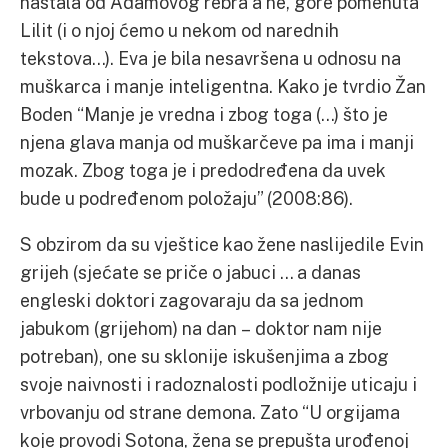
nastala od Adamovog rebra a ne, gore pomenuta
Lilit (i o njoj ćemo u nekom od narednih
tekstova…). Eva je bila nesavršena u odnosu na
muškarca i manje inteligentna. Kako je tvrdio Žan
Boden “Manje je vredna i zbog toga (…) što je
njena glava manja od muškarčeve pa ima i manji
mozak. Zbog toga je i predodređena da uvek
bude u podređenom položaju” (2008:86).
S obzirom da su vještice kao žene naslijedile Evin
grijeh (sjećate se priče o jabuci … a danas
engleski doktori zagovaraju da sa jednom
jabukom (grijehom) na dan – doktor nam nije
potreban), one su sklonije iskušenjima a zbog
svoje naivnosti i radoznalosti podložnije uticaju i
vrbovanju od strane demona. Zato “U orgijama
koje provodi Sotona, žena se prepušta urođenoj