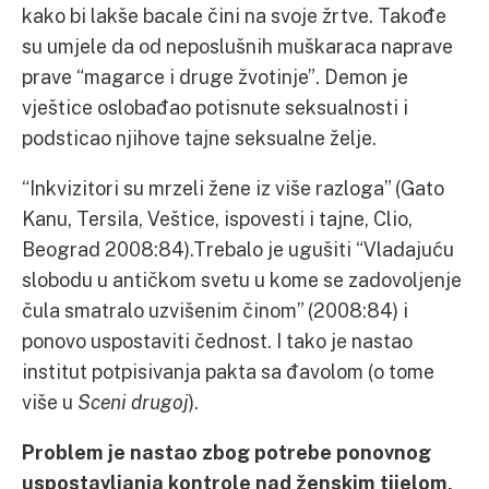
kako bi lakše bacale čini na svoje žrtve. Takođe
su umjele da od neposlušnih muškaraca naprave
prave “magarce i druge žvotinje”. Demon je
vještice oslobađao potisnute seksualnosti i
podsticao njihove tajne seksualne želje.
“Inkvizitori su mrzeli žene iz više razloga” (Gato
Kanu, Tersila, Veštice, ispovesti i tajne, Clio,
Beograd 2008:84).Trebalo je ugušiti “Vladajuću
slobodu u antičkom svetu u kome se zadovoljenje
čula smatralo uzvišenim činom” (2008:84) i
ponovo uspostaviti čednost. I tako je nastao
institut potpisivanja pakta sa đavolom (o tome
više u
Sceni drugoj
).
Problem je nastao zbog potrebe ponovnog
uspostavljanja kontrole nad ženskim tijelom,