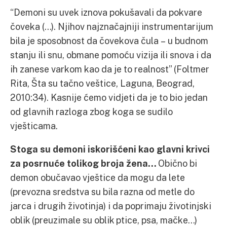
“Demoni su uvek iznova pokušavali da pokvare
čoveka (…). Njihov najznačajniji instrumentarijum
bila je sposobnost da čovekova čula – u budnom
stanju ili snu, obmane pomoću vizija ili snova i da
ih zanese varkom kao da je to realnost” (Foltmer
Rita, Šta su tačno veštice, Laguna, Beograd,
2010:34). Kasnije ćemo vidjeti da je to bio jedan
od glavnih razloga zbog koga se sudilo
vješticama.
Stoga su demoni iskorišćeni kao glavni krivci
za posrnuće tolikog broja žena…
Obično bi
demon obučavao vještice da mogu da lete
(prevozna sredstva su bila razna od metle do
jarca i drugih životinja) i da poprimaju životinjski
oblik (preuzimale su oblik ptice, psa, mačke…)