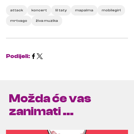
attack
koncert
lil taty
mapalma
mobilegirl
mrtvago
živa muzika
Podijeli:
Možda će vas
zanimati ...