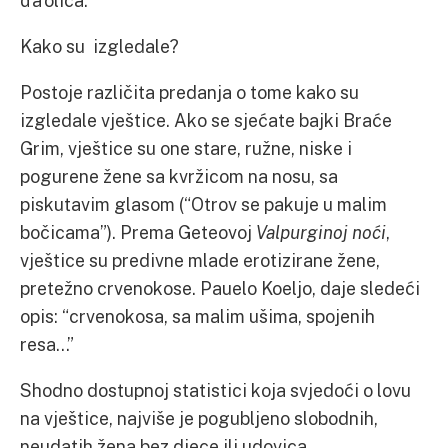
Kako su izgledale?
Postoje različita predanja o tome kako su
izgledale vještice. Ako se sjećate bajki Braće
Grim, vještice su one stare, ružne, niske i
pogurene žene sa kvržicom na nosu, sa
piskutavim glasom (“Otrov se pakuje u malim
bočicama”). Prema Geteovoj
Valpurginoj noći
,
vještice su predivne mlade erotizirane žene,
pretežno crvenokose. Pauelo Koeljo, daje sledeći
opis: “crvenokosa, sa malim ušima, spojenih
resa…”
Shodno dostupnoj statistici koja svjedoći o lovu
na vještice, najviše je pogubljeno slobodnih,
neudatih žena bez djece ili udovica.