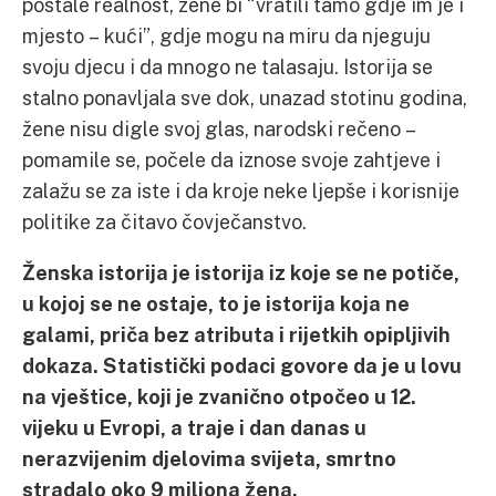
postale realnost, žene bi “vratili tamo gdje im je i
mjesto – kući”, gdje mogu na miru da njeguju
svoju djecu i da mnogo ne talasaju. Istorija se
stalno ponavljala sve dok, unazad stotinu godina,
žene nisu digle svoj glas, narodski rečeno –
pomamile se, počele da iznose svoje zahtjeve i
zalažu se za iste i da kroje neke ljepše i korisnije
politike za čitavo čovječanstvo.
Ženska istorija je istorija iz koje se ne potiče,
u kojoj se ne ostaje, to je istorija koja ne
galami, priča bez atributa i rijetkih opipljivih
dokaza. Statistički podaci govore da je u lovu
na vještice, koji je zvanično otpočeo u 12.
vijeku u Evropi, a traje i dan danas u
nerazvijenim djelovima svijeta, smrtno
stradalo oko 9 miliona žena.