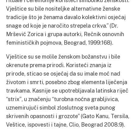
Vještice su bile nositeljke alternativne ženske
tradicije što je ženama davalo kolektivni osjećaj
snage od koje je naročito strepela crkva.” (Dr.
Mršević Zorica i grupa autorki, Rečnik osnovnih
feminističkih pojmova, Beograd, 1999:168).
Vještice su se molile ženskom božanstvu i bile
okrenute prema prirodi. Koristeći znanja iz
prirode, sticao se osjećaj da su imale moć nad
životom i smrti, posebno zbog elementa liječenja
travkama. Kasnije se upotrebljavala latinska riječ
“strix”, u značenju “turobna noćna grabljivica,
uznemirujući simbol zloslutnog sveta punog
skrivenih opasnosti i grozote” (Gato Kanu, Tersila,
Veštice, ispovesti i tajne, Clio, Beograd 2008:9).