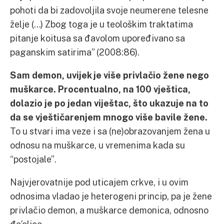
pohoti da bi zadovoljila svoje neumerene telesne
želje (…) Zbog toga je u teološkim traktatima
pitanje koitusa sa đavolom upoređivano sa
paganskim satirima” (2008:86).
Sam demon, uvijek je više privlačio žene nego
muškarce. Procentualno, na 100 vještica,
dolazio je po jedan viještac, što ukazuje na to
da se vještičarenjem mnogo više bavile žene.
To u stvari ima veze i sa (ne)obrazovanjem žena u
odnosu na muškarce, u vremenima kada su
“postojale”.
Najvjerovatnije pod uticajem crkve, i u ovim
odnosima vladao je heterogeni princip, pa je žene
privlačio demon, a muškarce demonica, odnosno
đa’olica.