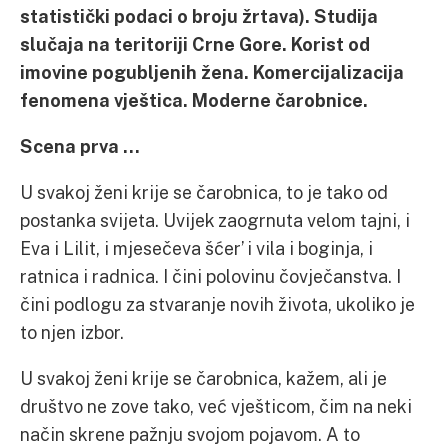
statistički podaci o broju žrtava). Studija
slučaja na teritoriji Crne Gore. Korist od
imovine pogubljenih žena. Komercijalizacija
fenomena vještica. Moderne čarobnice.
Scena prva …
U svakoj ženi krije se čarobnica, to je tako od
postanka svijeta. Uvijek zaogrnuta velom tajni, i
Eva i Lilit, i mjesečeva šćer’ i vila i boginja, i
ratnica i radnica. I čini polovinu čovječanstva. I
čini podlogu za stvaranje novih života, ukoliko je
to njen izbor.
U svakoj ženi krije se čarobnica, kažem, ali je
društvo ne zove tako, već vješticom, čim na neki
način skrene pažnju svojom pojavom. A to