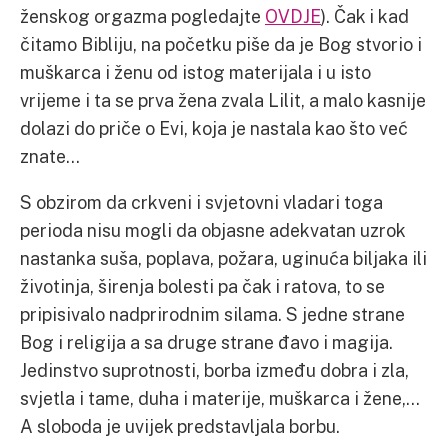
ženskog orgazma pogledajte
OVDJE
). Čak i kad
čitamo Bibliju, na početku piše da je Bog stvorio i
muškarca i ženu od istog materijala i u isto
vrijeme i ta se prva žena zvala Lilit, a malo kasnije
dolazi do priče o Evi, koja je nastala kao što već
znate…
S obzirom da crkveni i svjetovni vladari toga
perioda nisu mogli da objasne adekvatan uzrok
nastanka suša, poplava, požara, uginuća biljaka ili
životinja, širenja bolesti pa čak i ratova, to se
pripisivalo nadprirodnim silama. S jedne strane
Bog i religija a sa druge strane đavo i magija.
Jedinstvo suprotnosti, borba između dobra i zla,
svjetla i tame, duha i materije, muškarca i žene,…
A sloboda je uvijek predstavljala borbu.