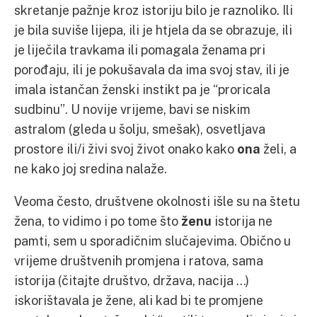
skretanje pažnje kroz istoriju bilo je raznoliko. Ili
je bila suviše lijepa, ili je htjela da se obrazuje, ili
je liječila travkama ili pomagala ženama pri
porođaju, ili je pokušavala da ima svoj stav, ili je
imala istančan ženski instikt pa je “proricala
sudbinu”. U novije vrijeme, bavi se niskim
astralom (gleda u šolju, smešak), osvetljava
prostore ili/i živi svoj život onako kako
ona
želi, a
ne kako joj sredina nalaže.
Veoma često, društvene okolnosti išle su na štetu
žena, to vidimo i po tome što
ženu
istorija ne
pamti, sem u sporadičnim slučajevima. Obično u
vrijeme društvenih promjena i ratova, sama
istorija (čitajte društvo, država, nacija …)
iskorištavala je žene, ali kad bi te promjene