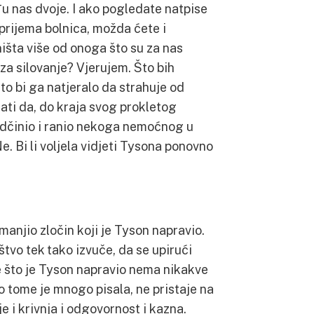
đu nas dvoje. I ako pogledate natpise
 prijema bolnica, možda ćete i
ništa više od onoga što su za nas
v za silovanje? Vjerujem. Što bih
to bi ga natjeralo da strahuje od
ti da, do kraja svog prokletog
 podčinio i ranio nekoga nemoćnog u
. Bi li voljela vidjeti Tysona ponovno
umanjio zločin koji je Tyson napravio.
štvo tek tako izvuče, da se upirući
 što je Tyson napravio nema nikakve
 o tome je mnogo pisala, ne pristaje na
je i krivnja i odgovornost i kazna.