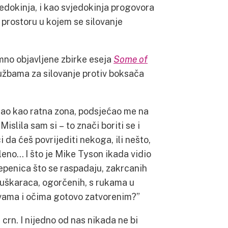
vjedokinja, i kao svjedokinja progovora
 i prostoru u kojem se silovanje
mno objavljene zbirke eseja
Some of
tužbama za silovanje protiv boksača
edao kao ratna zona, podsjećao me na
lila sam si – to znači boriti se i
i da ćeš povrijediti nekoga, ili nešto,
leno… I što je Mike Tyson ikada vidio
tepenica što se raspadaju, zakrcanih
muškaraca, ogorčenih, s rukama u
avama i očima gotovo zatvorenim?”
 crn. I nijedno od nas nikada ne bi