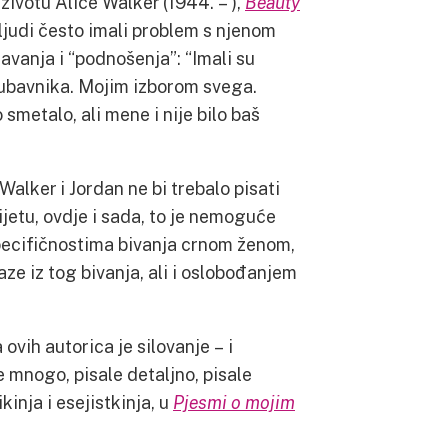
životu Alice Walker (1944. – ),
Beauty
ljudi često imali problem s njenom
avanja i “podnošenja”: “Imali su
jubavnika. Mojim izborom svega.
 smetalo, ali mene i nije bilo baš
alker i Jordan ne bi trebalo pisati
jetu, ovdje i sada, to je nemoguće
 specifičnostima bivanja crnom ženom,
aze iz tog bivanja, ali i oslobođanjem
ovih autorica je silovanje – i
e mnogo, pisale detaljno, pisale
inja i esejistkinja, u
Pjesmi o mojim