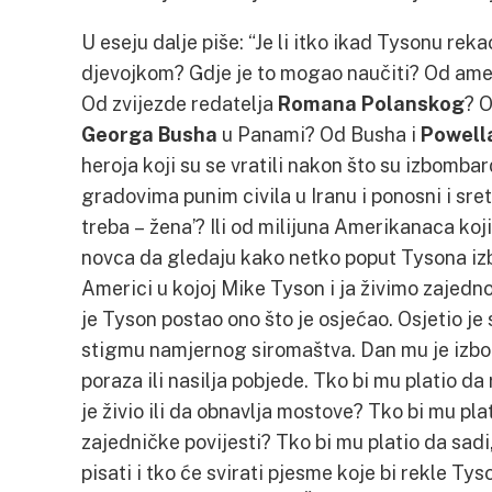
U eseju dalje piše: “Je li itko ikad Tysonu re
djevojkom? Gdje je to mogao naučiti? Od am
Od zvijezde redatelja
Romana Polanskog
? 
Georga Busha
u Panami? Od Busha i
Powell
heroja koji su se vratili nakon što su izbombar
gradovima punim civila u Iranu i ponosni i sret
treba – žena’? Ili od milijuna Amerikanaca koji
novca da gledaju kako netko poput Tysona iz
Americi u kojoj Mike Tyson i ja živimo zajedno
je Tyson postao ono što je osjećao. Osjetio j
stigmu namjernog siromaštva. Dan mu je izbor i
poraza ili nasilja pobjede. Tko bi mu platio da 
je živio ili da obnavlja mostove? Tko bi mu pl
zajedničke povijesti? Tko bi mu platio da sadi,
pisati i tko će svirati pjesme koje bi rekle Ty