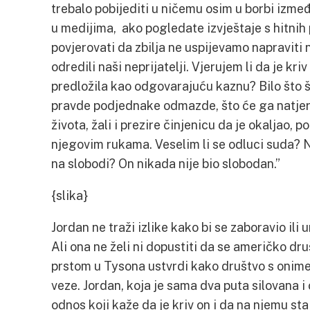
trebalo pobijediti u ničemu osim u borbi izme
u medijima, ako pogledate izvještaje s hitnih
povjerovati da zbilja ne uspijevamo napraviti 
odredili naši neprijatelji. Vjerujem li da je kri
predložila kao odgovarajuću kaznu? Bilo što š
pravde podjednake odmazde, što će ga natjera
života, žali i prezire činjenicu da je okaljao,
njegovim rukama. Veselim li se odluci suda? Ne
na slobodi? On nikada nije bio slobodan.”
{slika}
Jordan ne traži izlike kako bi se zaboravio ili 
Ali ona ne želi ni dopustiti da se američko dru
prstom u Tysona ustvrdi kako društvo s onime
veze. Jordan, koja je sama dva puta silovana i
odnos koji kaže da je kriv on i da na njemu sta