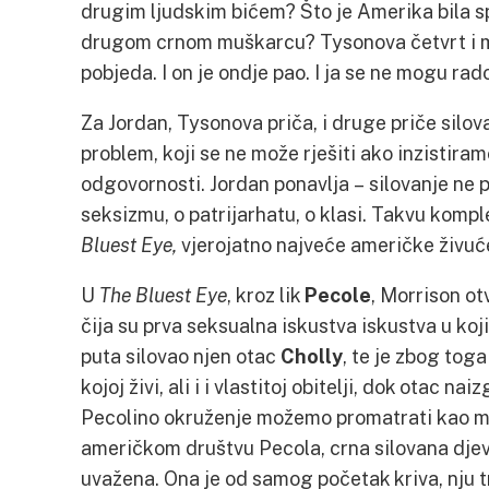
drugim ljudskim bićem? Što je Amerika bila sp
drugom crnom muškarcu? Tysonova četvrt i moj
pobjeda. I on je ondje pao. I ja se ne mogu rado
Za Jordan, Tysonova priča, i druge priče silova
problem, koji se ne može rješiti ako inzistiram
odgovornosti. Jordan ponavlja – silovanje ne p
seksizmu, o patrijarhatu, o klasi. Takvu komp
Bluest Eye,
vjerojatno najveće američke živuće
U
The Bluest Eye
, kroz lik
Pecole
, Morrison ot
čija su prva seksualna iskustva iskustva u koji
puta silovao njen otac
Cholly
, te je zbog tog
kojoj živi, ali i i vlastitoj obitelji, dok otac nai
Pecolino okruženje možemo promatrati kao mi
američkom društvu Pecola, crna silovana djevoj
uvažena. Ona je od samog početak kriva, nju 