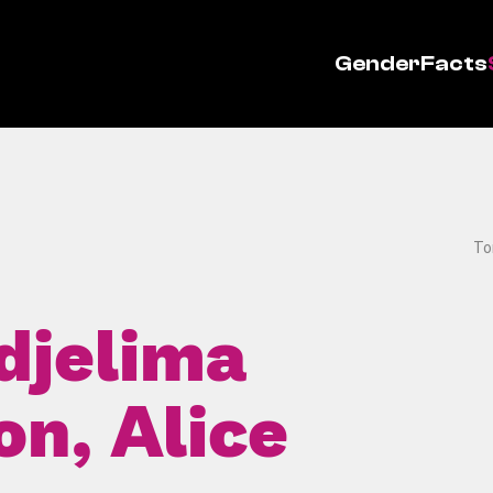
GenderFacts
To
 djelima
on, Alice