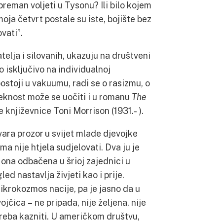
reman voljeti u Tysonu? Ili bilo kojem
a četvrt postale su iste, bojište bez
vati”.
telja i silovanih, ukazuju na društveni
o isključivo na individualnoj
ostoji u vakuumu, radi se o rasizmu, o
leknost može se uočiti i u romanu
The
 književnice Toni Morrison (1931.- ).
vara prozor u svijet mlade djevojke
ma nije htjela sudjelovati. Dva ju je
a ona odbačena u šrioj zajednici u
zgled nastavlja živjeti kao i prije.
krokozmos nacije, pa je jasno da u
čica – ne pripada, nije željena, nije
treba kazniti. U američkom društvu,