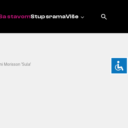
Sa stavom
Stup srama
Više
ni Morisson 'Sula'