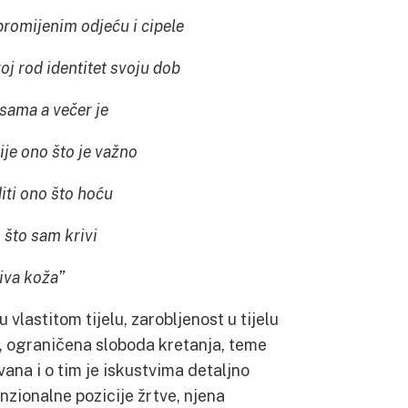
promijenim odjeću i cipele
voj rod identitet svoju dob
 sama a večer je
je ono što je važno
iti ono što hoću
 što sam krivi
iva koža”
lastitom tijelu, zarobljenost u tijelu
ba, ograničena sloboda kretanja, teme
vana i o tim je iskustvima detaljno
zionalne pozicije žrtve, njena