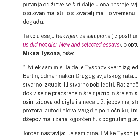
putanja od žrtve se širi dalje – ona postaje s
o silovanima, ali i o silovateljima, i o vremenu
događa.
Tako u eseju
Rekvijem za šampiona
(iz posthu
us did not die: New and selected essays
), o op
Mikea Tysona
, piše:
“Uvijek sam mislila da je Tysonov kvart izgl
Berlin, odmah nakon Drugog svjetskog rata… Mis
stvarno izgubiti ili stvarno pobijediti. Rat znač
dok više ne preostane ništa nježno, ništa smis
osim zidova od cigle i smeća u žlijebovima, s
prozora, autodijelova svugdje po pločniku, i 
džepovima, i žena, ogorčenih, s pognutim gl
Jordan nastavlja: “Ja sam crna. I Mike Tyson je