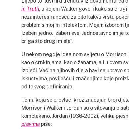
Lijepo to ilustrira trenutak iz dokumentarca o 
in Truth
, u kojem Walker govori kako su drugi 
nezainteresiranošću za bilo kakvu vrstu pokor
problem s mojim intelektom. Mojim izborom l
Izaberi jedno. Izaberi sve. Jednostavno im je to
briga što drugi misle”.
U nekom negdje idealnom svijetu o Morrison, W
kao o crnkinjama, kao o ženama, ali u ovom svi
izbjeći. Većina njihovih djela bavi se upravo
iskustvima, poviješću i značenjima koje proizl
od takvog definiranja.
Tema koja se provlači kroz značajan broj djela 
Morrison i Walker i Jordan su o silovanju pisal
kompleksno. Jordan (1936-2002), velika pjesnik
pravima
piše: