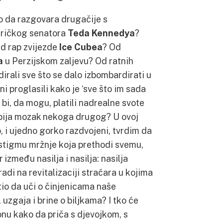
kao da razgovara drugačije s
eričkog senatora
Teda Kennedya
?
Od rap zvijezde
Ice Cubea
? Od
a
u Perzijskom zaljevu? Od ratnih
dirali sve što se dalo izbombardirati u
ni proglasili kako je ‘sve što im sada
 bi, da mogu, platili nadrealne svote
bija mozak nekoga drugog? U ovoj
, i ujedno gorko razdvojeni, tvrdim da
e stigmu mržnje koja prethodi svemu,
zmeđu nasilja i nasilja: nasilja
radi na revitalizaciji straćara u kojima
atio da uči o činjenicama naše
 uzgaja i brine o biljkama? I tko će
sonu kako da priča s djevojkom, s