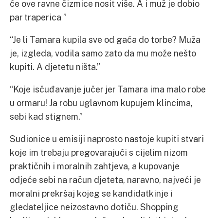
će ove ravne čizmice nosit više. A i muž je dobio
par traperica ”
“Je li Tamara kupila sve od gaća do torbe? Muža
je, izgleda, vodila samo zato da mu može nešto
kupiti. A djetetu ništa.”
“Koje isčuđavanje jučer jer Tamara ima malo robe
u ormaru! Ja robu uglavnom kupujem klincima,
sebi kad stignem.”
Sudionice u emisiji naprosto nastoje kupiti stvari
koje im trebaju pregovarajući s cijelim nizom
praktičnih i moralnih zahtjeva, a kupovanje
odjeće sebi na račun djeteta, naravno, najveći je
moralni prekršaj kojeg se kandidatkinje i
gledateljice neizostavno dotiču. Shopping