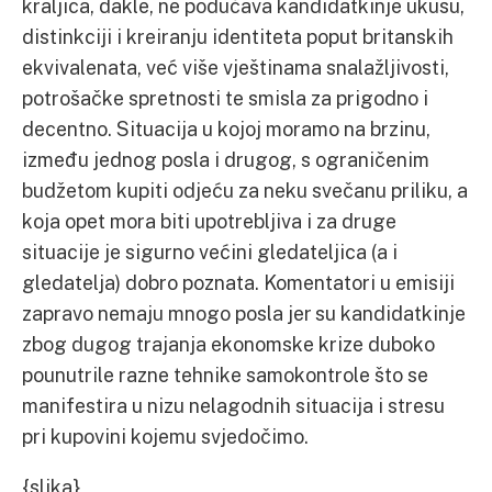
kraljica, dakle, ne podučava kandidatkinje ukusu,
distinkciji i kreiranju identiteta poput britanskih
ekvivalenata, već više vještinama snalažljivosti,
potrošačke spretnosti te smisla za prigodno i
decentno. Situacija u kojoj moramo na brzinu,
između jednog posla i drugog, s ograničenim
budžetom kupiti odjeću za neku svečanu priliku, a
koja opet mora biti upotrebljiva i za druge
situacije je sigurno većini gledateljica (a i
gledatelja) dobro poznata. Komentatori u emisiji
zapravo nemaju mnogo posla jer su kandidatkinje
zbog dugog trajanja ekonomske krize duboko
pounutrile razne tehnike samokontrole što se
manifestira u nizu nelagodnih situacija i stresu
pri kupovini kojemu svjedočimo.
{slika}