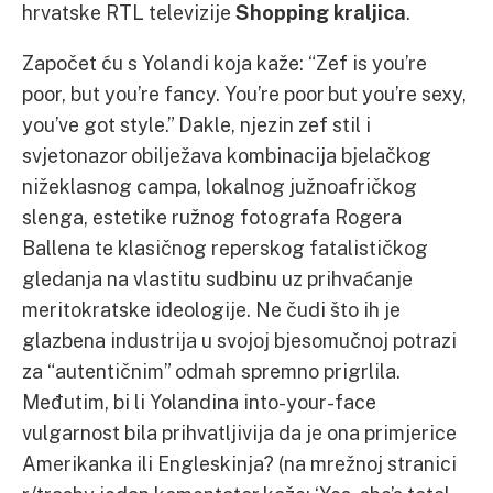
hrvatske RTL televizije
Shopping kraljica
.
Započet ću s Yolandi koja kaže: “Zef is you’re
poor, but you’re fancy. You’re poor but you’re sexy,
you’ve got style.” Dakle, njezin zef stil i
svjetonazor obilježava kombinacija bjelačkog
nižeklasnog campa, lokalnog južnoafričkog
slenga, estetike ružnog fotografa Rogera
Ballena te klasičnog reperskog fatalističkog
gledanja na vlastitu sudbinu uz prihvaćanje
meritokratske ideologije. Ne čudi što ih je
glazbena industrija u svojoj bjesomučnoj potrazi
za “autentičnim” odmah spremno prigrlila.
Međutim, bi li Yolandina into-your-face
vulgarnost bila prihvatljivija da je ona primjerice
Amerikanka ili Engleskinja? (na mrežnoj stranici