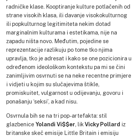
radničke klase. Kooptiranje kulture potlačenih od
strane visokih klasa, ili davanje visokokulturnog
ili popkulturnog legitimiteta nekim dotad
marginalnim kulturama i estetikama, nije na
zapadu ništa novo. Međutim, pojedine se
reprezentacije razlikuju po tome tko njima
upravlja, tko je adresat i kako se one pozicionira u
određenom ideološkom kontekstu pa mi se čini
zanimljivim osvrnuti se na neke recentne primjere
i vidjeti u kojim su slučajevima štikle,
promiskuitet, vulgarnost u odijevanju, govoru i
ponašanju ‘seksi’, a kad nisu.
Osvrnula bih se na tri pop-artefakta: stil
glazbenice
Yolandi Vi$$er
, lik
Vicky Pollard
iz
britanske skeč emisije Little Britain i emisiju