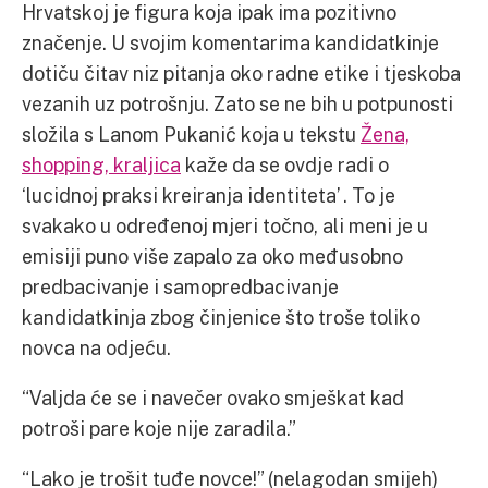
Hrvatskoj je figura koja ipak ima pozitivno
značenje. U svojim komentarima kandidatkinje
dotiču čitav niz pitanja oko radne etike i tjeskoba
vezanih uz potrošnju. Zato se ne bih u potpunosti
složila s Lanom Pukanić koja u tekstu
Žena,
shopping, kraljica
kaže da se ovdje radi o
‘lucidnoj praksi kreiranja identiteta’ . To je
svakako u određenoj mjeri točno, ali meni je u
emisiji puno više zapalo za oko međusobno
predbacivanje i samopredbacivanje
kandidatkinja zbog činjenice što troše toliko
novca na odjeću.
“Valjda će se i navečer ovako smješkat kad
potroši pare koje nije zaradila.”
“Lako je trošit tuđe novce!” (nelagodan smijeh)