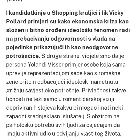
I kandidatkinje u Shopping kraljici i lik Vicky
Pollard primjeri su kako ekonomska kriza kao
složeni i bitno orođeni ideološki fenomen radi
na prebacivanju odgovornosti s vlada na
pojedinke prikazujući ih kao neodgovorne
potrošaćice.
S druge strane, vidjele smo da je
persona Yolandi Visser primjer osobe koja sama
upravlja reprezentacijom sebe kao siromašne
žene pritom odbacujući ideološki nametnutu
grižnju savjest oko potrošnje. Privlačnost takve
ličnosti ne leži samo u romantičarskoj viziji
depriviranih slojeva kakvu bi mogao imati neki
zapadni srednjeklasni slušatelj. S obzirom na
psihološku potrebu svih ljudi za osjećajem da
imaju aktivni udio u odvijanju vlastitog života,