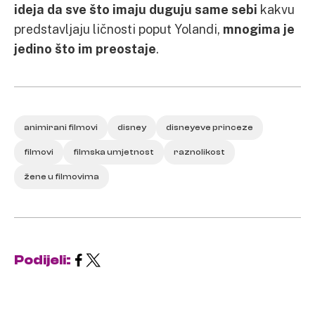
ideja da sve što imaju duguju same sebi
kakvu
predstavljaju ličnosti poput Yolandi,
mnogima je
jedino što im preostaje
.
animirani filmovi
disney
disneyeve princeze
filmovi
filmska umjetnost
raznolikost
žene u filmovima
Podijeli: