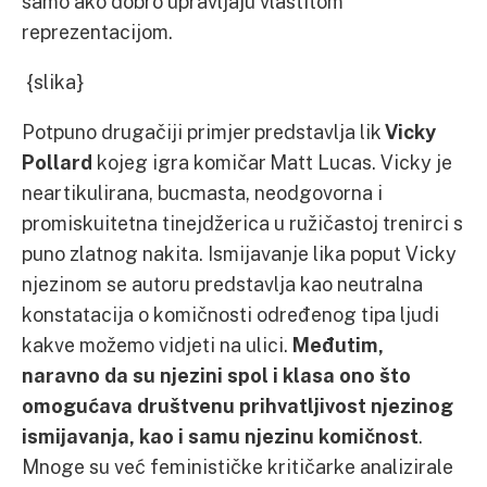
samo ako dobro upravljaju vlastitom
reprezentacijom.
{slika}
Potpuno drugačiji primjer predstavlja lik
Vicky
Pollard
kojeg igra komičar Matt Lucas. Vicky je
neartikulirana, bucmasta, neodgovorna i
promiskuitetna tinejdžerica u ružičastoj trenirci s
puno zlatnog nakita. Ismijavanje lika poput Vicky
njezinom se autoru predstavlja kao neutralna
konstatacija o komičnosti određenog tipa ljudi
kakve možemo vidjeti na ulici.
Međutim,
naravno da su njezini spol i klasa ono što
omogućava društvenu prihvatljivost njezinog
ismijavanja, kao i samu njezinu komičnost
.
Mnoge su već feminističke kritičarke analizirale