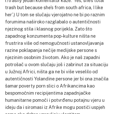
r/trashy jedan komentator kaže: ‘Yes, she’s total
trash but because she’s from south africa, I like
her’.) U tom se slučaju vjerojatno ne bi po raznim
forumima naširoko razglabalo o autentičnosti
njezinog stila i klasnog porijekla. Zato što
zapadnog konzumenta pop-kulture ništa ne
frustrira više od nemogućnosti ustanovljavanja
razine poklapanja nečije medijske persone s
njezinim osobnim životom. Ako je naš zapadni
potrošač u ovom slučaju još i zabrinut za situaciju
u Južnoj Africi, ništa ga ne bi više veselilo od
autentičnosti Yolandine persone jer bi ona značila
šamar poverty porn slici o Afrikancima kao
bespomoćnim recipijentima zapadnjačke
humanitarne pomoći i potvrđenu potajnu vjeru u
ideju da i siromasi iz Afrike mogu postići uspjeh