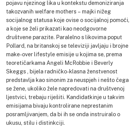
pojavu njezinog lika u kontekstu demoniziranja
takozvanih welfare mothers – majki nižeg
socijalnog statusa koje ovise o socijalnoj pomoći,
a koje se želi prikazati kao neodgovorne
društvene parazite. Paralelno s likovima poput
Pollard, na britanskoj se televiziji javljaju i brojne
make-over lifestyle emisije u kojima se, prema
teoretičarkama Angeli McRobbie i Beverly
Skeggs , bijela radničko-klasna ženstvenost
predstavlja kao sinonim za neuspjeh i nešto čega
se žene, ukoliko žele napredovati na društvenoj
ljestvici, trebaju riješiti. Kandidatkinje u takvim
emisijama bivaju kontrolirane neprestanim
posramljivanjem, da bi ih se onda instruiralo o
ukusu, stilu i distinkciji.