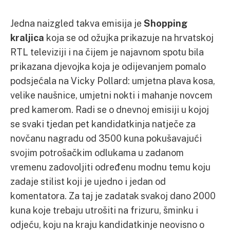
Jedna naizgled takva emisija je
Shopping
kraljica
koja se od ožujka prikazuje na hrvatskoj
RTL televiziji i na čijem je najavnom spotu bila
prikazana djevojka koja je odijevanjem pomalo
podsjećala na Vicky Pollard: umjetna plava kosa,
velike naušnice, umjetni nokti i mahanje novcem
pred kamerom. Radi se o dnevnoj emisiji u kojoj
se svaki tjedan pet kandidatkinja natječe za
novčanu nagradu od 3500 kuna pokušavajući
svojim potrošačkim odlukama u zadanom
vremenu zadovoljiti određenu modnu temu koju
zadaje stilist koji je ujedno i jedan od
komentatora. Za taj je zadatak svakoj dano 2000
kuna koje trebaju utrošiti na frizuru, šminku i
odjeću, koju na kraju kandidatkinje neovisno o