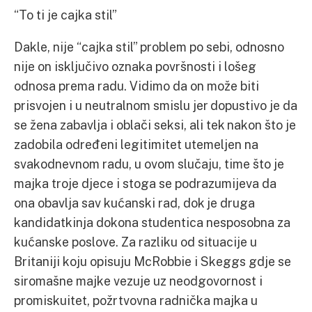
“To ti je cajka stil”
Dakle, nije “cajka stil” problem po sebi, odnosno
nije on isključivo oznaka površnosti i lošeg
odnosa prema radu. Vidimo da on može biti
prisvojen i u neutralnom smislu jer dopustivo je da
se žena zabavlja i oblači seksi, ali tek nakon što je
zadobila određeni legitimitet utemeljen na
svakodnevnom radu, u ovom slučaju, time što je
majka troje djece i stoga se podrazumijeva da
ona obavlja sav kućanski rad, dok je druga
kandidatkinja dokona studentica nesposobna za
kućanske poslove. Za razliku od situacije u
Britaniji koju opisuju McRobbie i Skeggs gdje se
siromašne majke vezuje uz neodgovornost i
promiskuitet, požrtvovna radnička majka u