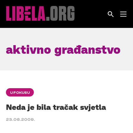
Skip
to
content
aktivno građanstvo
U FOKUSU
Neda je bila tračak svjetla
23.06.2009.