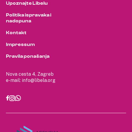
Upoznajte Libelu
Politika ispravaka i
nadopuna
Kontakt
Impressum
Pravila ponašanja
Nova cesta 4, Zagreb
e-mail:
info@libela.org