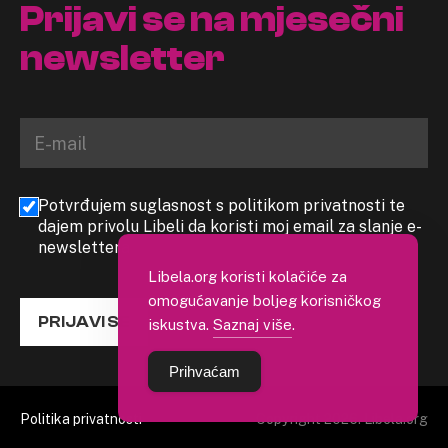
Prijavi se na mjesečni
newsletter
Potvrđujem suglasnost s politikom privatnosti te
dajem privolu Libeli da koristi moj email za slanje e-
newslettera
Libela.org koristi kolačiće za
omogućavanje boljeg korisničkog
PRIJAVI SE
iskustva.
Saznaj više
.
Prihvaćam
Politika privatnosti
Copyright 2026. Libela.org