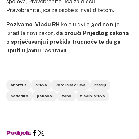
spolova, Pravobraniteljica za djecu i
Pravobraniteljica za osobe s invaliditetom.
Pozivamo Vladu RH
koja u dvije godine nije
izradila novi zakon,
da prouči Prijedlog zakona
o sprječavanju i prekidu trudnoće te da ga
uputi u javnu raspravu.
abortus
crkva
katolička crkva
mediji
pedofilija
pobačaj
žene
zločini crkve
Podijeli: