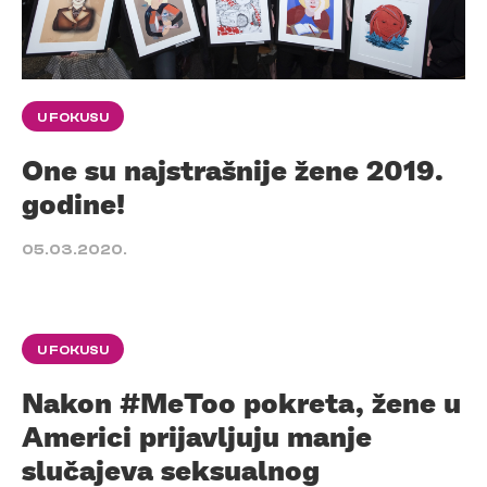
U FOKUSU
One su najstrašnije žene 2019.
godine!
05.03.2020.
U FOKUSU
Nakon #MeToo pokreta, žene u
Americi prijavljuju manje
slučajeva seksualnog