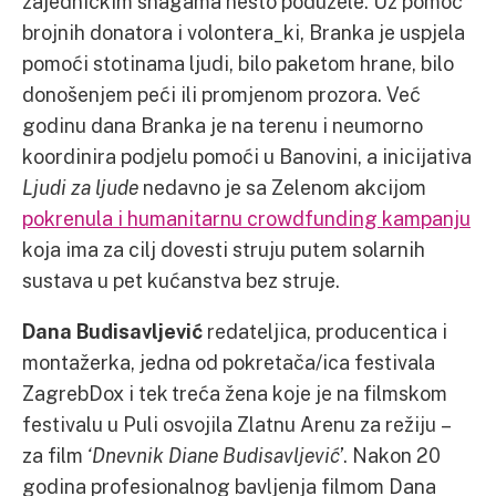
zajedničkim snagama nešto poduzele. Uz pomoć
brojnih donatora i volontera_ki, Branka je uspjela
pomoći stotinama ljudi, bilo paketom hrane, bilo
donošenjem peći ili promjenom prozora. Već
godinu dana Branka je na terenu i neumorno
koordinira podjelu pomoći u Banovini, a inicijativa
Ljudi za ljude
nedavno je sa Zelenom akcijom
pokrenula i humanitarnu crowdfunding kampanju
koja ima za cilj dovesti struju putem solarnih
sustava u pet kućanstva bez struje.
Dana Budisavljević
redateljica, producentica i
montažerka, jedna od pokretača/ica festivala
ZagrebDox i tek treća žena koje je na filmskom
festivalu u Puli osvojila Zlatnu Arenu za režiju –
za film
‘Dnevnik Diane Budisavljević’
. Nakon 20
godina profesionalnog bavljenja filmom Dana