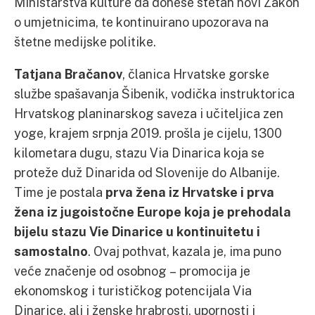
Ministarstva kulture da donese štetan novi Zakon
o umjetnicima, te kontinuirano upozorava na
štetne medijske politike.
Tatjana Bračanov
, članica Hrvatske gorske
službe spašavanja Šibenik, vodička instruktorica
Hrvatskog planinarskog saveza i učiteljica zen
yoge, krajem srpnja 2019. prošla je cijelu, 1300
kilometara dugu, stazu Via Dinarica koja se
proteže duž Dinarida od Slovenije do Albanije.
Time je postala
prva žena iz Hrvatske i prva
žena iz jugoistočne Europe koja je prehodala
bijelu stazu Vie Dinarice u kontinuitetu i
samostalno
. Ovaj pothvat, kazala je, ima puno
veće značenje od osobnog – promocija je
ekonomskog i turističkog potencijala Via
Dinarice, ali i ženske hrabrosti, upornosti i