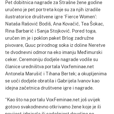
Pet dobitnica nagrade za Strašne žene godine
uručeno je pet portreta koje su za njih izradile
ilustratorice društvene igre ‘Fierce Women’:
Nataša Rašović Bodiš, Ana Kovačić, Tea Šokac,
Rina Barbarić i Sanja Stojković. Pored toga,
uručen im je i poklon paket Brlog zadružne
pivovare, Guuc prirodnog soka iz doline Neretve
te dvodnevni odmor na eko imanju Međimurski
ceker. Ceremoniju dodjele nagrade vodile su
članice uredništva portala Voxfeminae.net
Antonela Marušić i Tihana Bertek; a okupljenima
se uoči dodjele obratila i Gabrijela Ivanov kao
idejna začetnica društvene igre i nagrade.
“Kao što na portalu VoxFeminae.net još uvijek
gotovo svakodnevno otkrivamo žene koje je ili
povijest izbrisala ili sadašnjost dovoljno ne