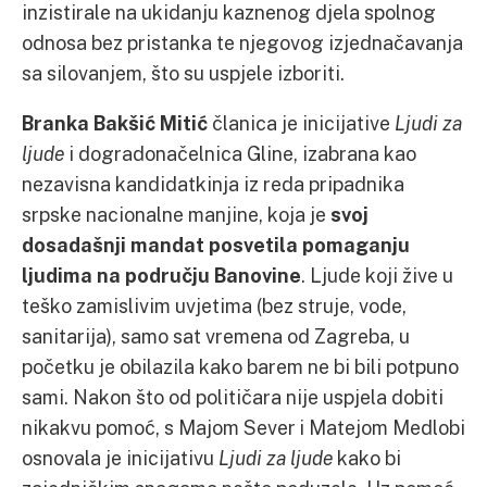
inzistirale na ukidanju kaznenog djela spolnog
odnosa bez pristanka te njegovog izjednačavanja
sa silovanjem, što su uspjele izboriti.
Branka Bakšić Mitić
članica je inicijative
Ljudi za
ljude
i dogradonačelnica Gline, izabrana kao
nezavisna kandidatkinja iz reda pripadnika
srpske nacionalne manjine, koja je
svoj
dosadašnji mandat posvetila pomaganju
ljudima na području Banovine
. Ljude koji žive u
teško zamislivim uvjetima (bez struje, vode,
sanitarija), samo sat vremena od Zagreba, u
početku je obilazila kako barem ne bi bili potpuno
sami. Nakon što od političara nije uspjela dobiti
nikakvu pomoć, s Majom Sever i Matejom Medlobi
osnovala je inicijativu
Ljudi za ljude
kako bi