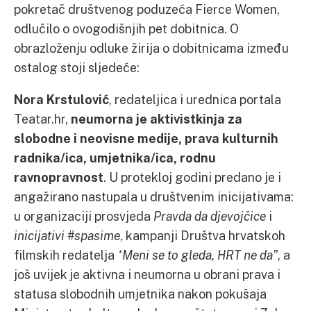
pokretač društvenog poduzeća Fierce Women,
odlučilo o ovogodišnjih pet dobitnica. O
obrazloženju odluke žirija o dobitnicama između
ostalog stoji sljedeće:
Nora Krstulović
, redateljica i urednica portala
Teatar.hr,
neumorna je aktivistkinja za
slobodne i neovisne medije, prava kulturnih
radnika/ica, umjetnika/ica, rodnu
ravnopravnost
. U protekloj godini predano je i
angažirano nastupala u društvenim inicijativama:
u organizaciji prosvjeda
Pravda da djevojčice
i
inicijativi #spasime
, kampanji Društva hrvatskoh
filmskih redatelja
“Meni se to gleda, HRT ne da”
, a
još uvijek je aktivna i neumorna u obrani prava i
statusa slobodnih umjetnika nakon pokušaja