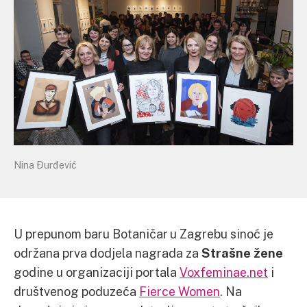
Nina Đurđević
U prepunom baru Botaničar u Zagrebu sinoć je
održana prva dodjela nagrada za
Strašne žene
godine u organizaciji portala
Voxfeminae.net
i
društvenog poduzeća
Fierce Women
. Na