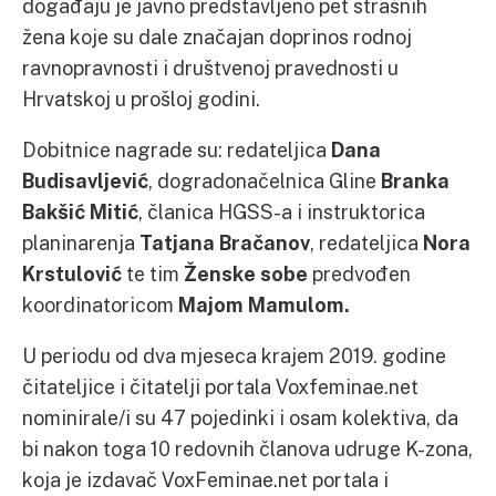
događaju je javno predstavljeno pet strašnih
žena koje su dale značajan doprinos rodnoj
ravnopravnosti i društvenoj pravednosti u
Hrvatskoj u prošloj godini.
Dobitnice nagrade su: redateljica
Dana
Budisavljević
, dogradonačelnica Gline
Branka
Bakšić Mitić
, članica HGSS-a i instruktorica
planinarenja
Tatjana Bračanov
, redateljica
Nora
Krstulović
te tim
Ženske sobe
predvođen
koordinatoricom
Majom Mamulom.
U periodu od dva mjeseca krajem 2019. godine
čitateljice i čitatelji portala Voxfeminae.net
nominirale/i su 47 pojedinki i osam kolektiva, da
bi nakon toga 10 redovnih članova udruge K-zona,
koja je izdavač VoxFeminae.net portala i