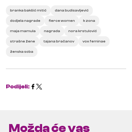
branka bakšić mitić
dana budisavljević
dodjela nagrade
fierce women
k zona
maja mamula
nagrada
nora krstulović
strašne žene
tajana bračanov
vox feminae
ženska soba
Podijeli:
Možda će vas