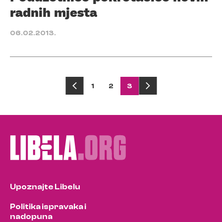
radnih mjesta
06.02.2013.
Posts
1
2
3
pagination
Upoznajte Libelu
Politika ispravaka i
nadopuna