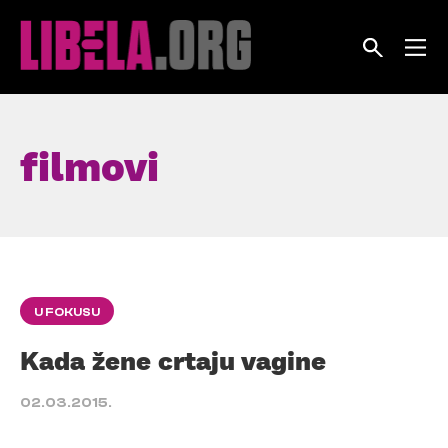
Skip
to
content
filmovi
U FOKUSU
Kada žene crtaju vagine
02.03.2015.