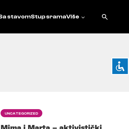
Sa stavom
Stup srama
Više
UNCATEGORIZED
Mima i Marta – aktivistički