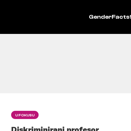
GenderFacts
U FOKUSU
Diskriminirani profesor