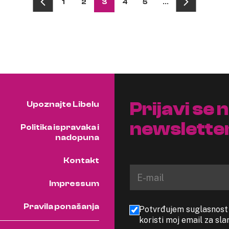
1
2
3
4
5
…
Prijavi se 
Upoznajte Libelu
newslette
Politika ispravaka i
nadopuna
Kontakt
Impressum
Pravila ponašanja
Potvrđujem suglasnost s
koristi moj email za sl