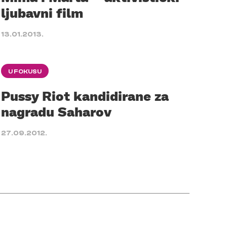
ljubavni film
13.01.2013.
U FOKUSU
Pussy Riot kandidirane za
nagradu Saharov
27.09.2012.