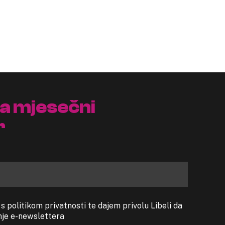
na mjesečni
r
 politikom privatnosti te dajem privolu Libeli da
anje e-newslettera