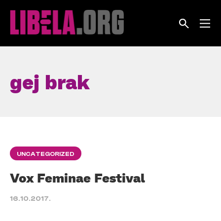
Skip
to
content
gej brak
UNCATEGORIZED
Vox Feminae Festival
16.10.2017.