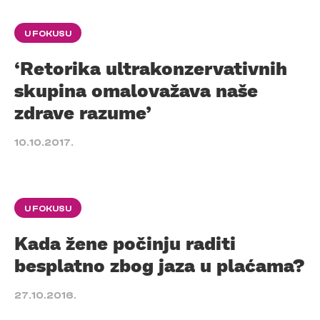
U FOKUSU
‘Retorika ultrakonzervativnih
skupina omalovažava naše
zdrave razume’
10.10.2017.
U FOKUSU
Kada žene počinju raditi
besplatno zbog jaza u plaćama?
27.10.2016.