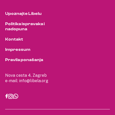
Upoznajte Libelu
Politika ispravaka i
nadopuna
Kontakt
Impressum
Pravila ponašanja
Nova cesta 4, Zagreb
e-mail:
info@libela.org