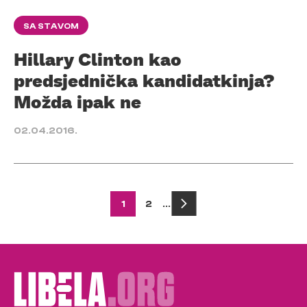
SA STAVOM
Hillary Clinton kao
predsjednička kandidatkinja?
Možda ipak ne
02.04.2016.
Posts
1
2
…
pagination