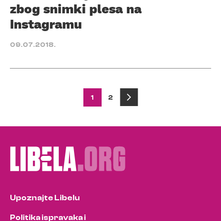
zbog snimki plesa na
Instagramu
09.07.2018.
Posts
1
2
pagination
Upoznajte Libelu
Politika ispravaka i