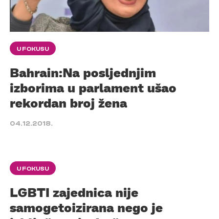
U FOKUSU
Bahrain:Na posljednjim
izborima u parlament ušao
rekordan broj žena
04.12.2018.
U FOKUSU
LGBTI zajednica nije
samogetoizirana nego je