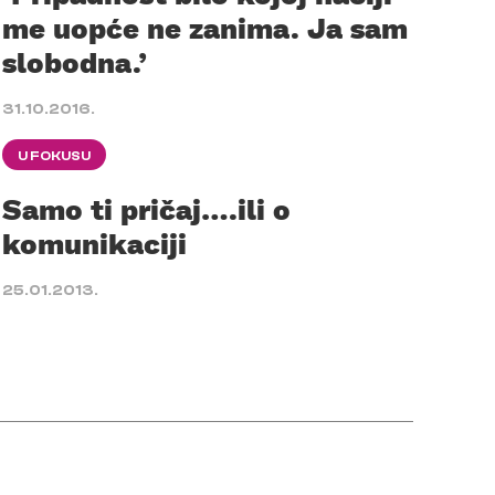
me uopće ne zanima. Ja sam
slobodna.’
31.10.2016.
U FOKUSU
Samo ti pričaj….ili o
komunikaciji
25.01.2013.