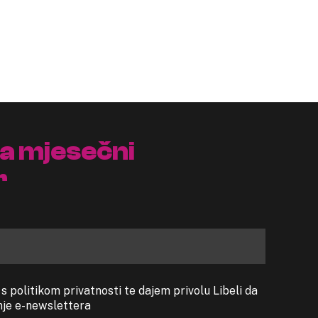
na mjesečni
r
 politikom privatnosti te dajem privolu Libeli da
anje e-newslettera