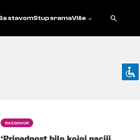
Sa stavom
Stup srama
Više
RAZGOVOR
‘Pripadnost bilo kojoj naciji