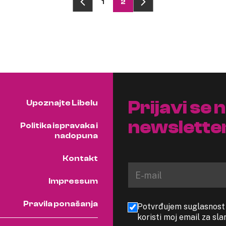
1
2
Prijavi se 
Upoznajte Libelu
newslette
Politika ispravaka i
nadopuna
Kontakt
Impressum
Pravila ponašanja
Potvrđujem suglasnost s
koristi moj email za sl