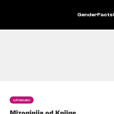
GenderFacts
U FOKUSU
Mizoginija od Knjige