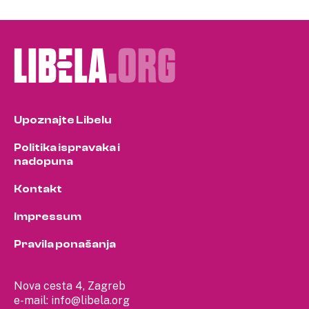
Upoznajte Libelu
Politika ispravaka i
nadopuna
Kontakt
Impressum
Pravila ponašanja
Nova cesta 4, Zagreb
e-mail:
info@libela.org