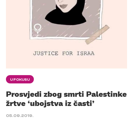
U FOKUSU
Prosvjedi zbog smrti Palestinke
žrtve ‘ubojstva iz časti’
05.09.2019.