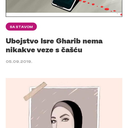
SA STAVOM
Ubojstvo Isre Gharib nema
nikakve veze s čašću
05.09.2019.