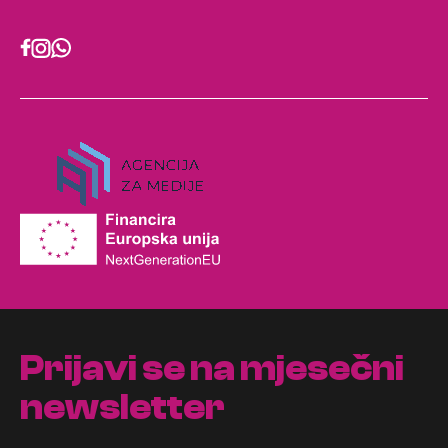
Prijavi se na mjesečni
newsletter