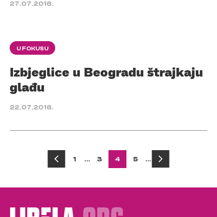
27.07.2016.
U FOKUSU
Izbjeglice u Beogradu štrajkaju
glađu
22.07.2016.
Posts
1
…
3
4
5
…
pagination