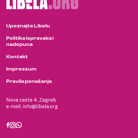
Upoznajte Libelu
Politika ispravaka i
nadopuna
Kontakt
Impressum
Pravila ponašanja
Nova cesta 4, Zagreb
e-mail:
info@libela.org