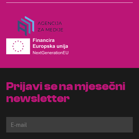
Prijavi se na mjesečni
newsletter