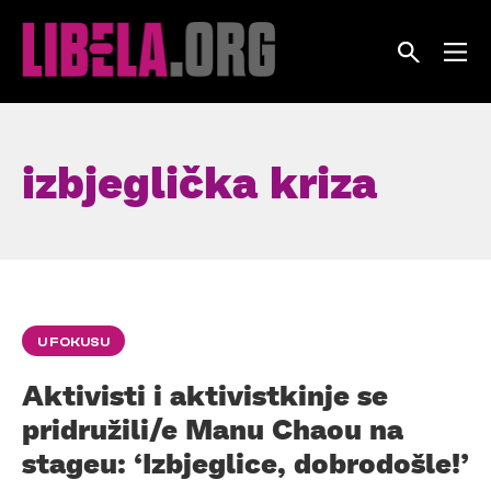
Skip
to
content
izbjeglička kriza
U FOKUSU
Aktivisti i aktivistkinje se
pridružili/e Manu Chaou na
stageu: ‘Izbjeglice, dobrodošle!’