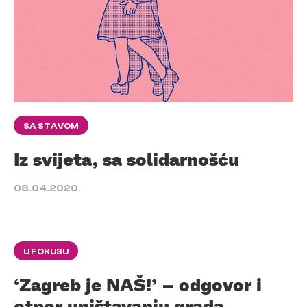
SA STAVOM
Iz svijeta, sa solidarnošću
08.04.2020.
U FOKUSU
‘Zagreb je NAŠ!’ – odgovor i
otpor uništavanju grada