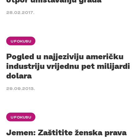
28.02.2017.
U FOKUSU
Pogled u najjeziviju američku
industriju vrijednu pet milijardi
dolara
29.09.2013.
U FOKUSU
Jemen: Zaštitite ženska prava