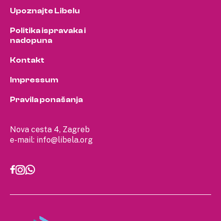
Upoznajte Libelu
Politika ispravaka i
nadopuna
Kontakt
Impressum
Pravila ponašanja
Nova cesta 4, Zagreb
e-mail:
info@libela.org