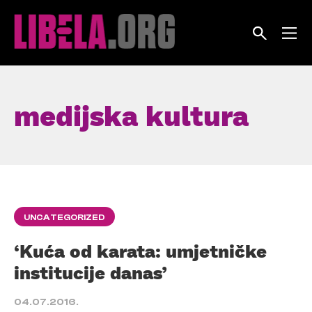
Skip
to
content
medijska kultura
UNCATEGORIZED
‘Kuća od karata: umjetničke
institucije danas’
04.07.2016.