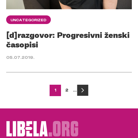
UNCATEGORIZED
[d]razgovor: Progresivni ženski
časopisi
05.07.2019.
Posts
1
2
…
pagination