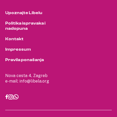
Upoznajte Libelu
Politika ispravaka i
nadopuna
Kontakt
Impressum
Pravila ponašanja
Nova cesta 4, Zagreb
e-mail:
info@libela.org