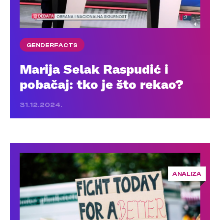
GENDERFACTS
Marija Selak Raspudić i
pobačaj: tko je što rekao?
31.12.2024.
ANALIZA