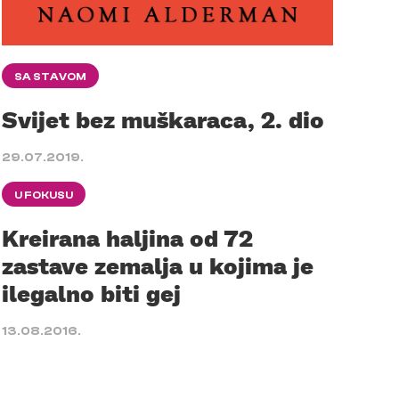
SA STAVOM
Svijet bez muškaraca, 2. dio
29.07.2019.
U FOKUSU
Kreirana haljina od 72
zastave zemalja u kojima je
ilegalno biti gej
13.08.2016.