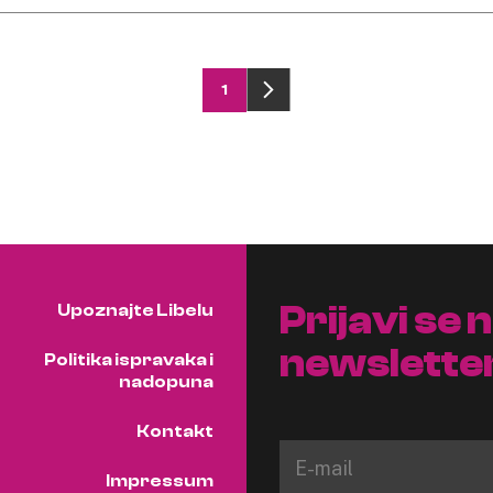
1
Prijavi se 
Upoznajte Libelu
newslette
Politika ispravaka i
nadopuna
Kontakt
Impressum