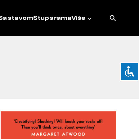
Sa stavom
Stup srama
Više