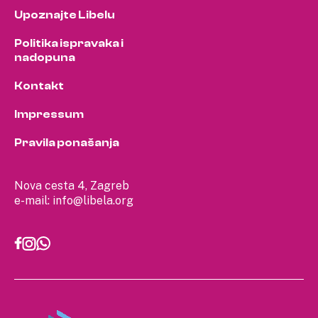
Upoznajte Libelu
Politika ispravaka i
nadopuna
Kontakt
Impressum
Pravila ponašanja
Nova cesta 4, Zagreb
e-mail:
info@libela.org