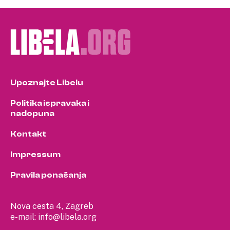
Upoznajte Libelu
Politika ispravaka i
nadopuna
Kontakt
Impressum
Pravila ponašanja
Nova cesta 4, Zagreb
e-mail:
info@libela.org