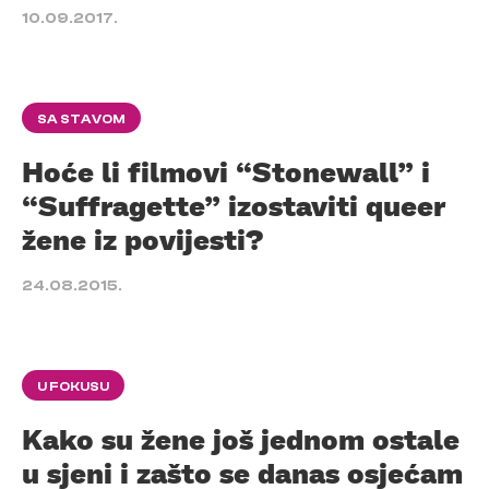
10.09.2017.
SA STAVOM
Hoće li filmovi “Stonewall” i
“Suffragette” izostaviti queer
žene iz povijesti?
24.08.2015.
U FOKUSU
Kako su žene još jednom ostale
u sjeni i zašto se danas osjećam