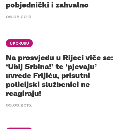
pobjednički i zahvalno
06.08.2015.
U FOKUSU
Na prosvjedu u Rijeci viče se:
‘Ubij Srbina!’ te ‘pjevaju’
uvrede Frljiću, prisutni
policijski službenici ne
reagiraju!
05.08.2015.