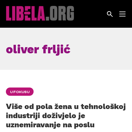
Skip
to
content
oliver frljić
U FOKUSU
Više od pola žena u tehnološkoj
industriji doživjelo je
uznemiravanje na poslu