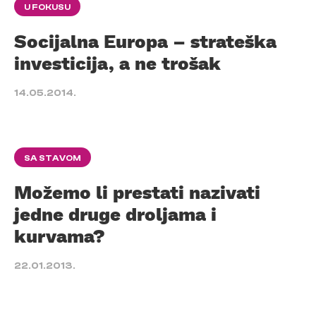
U FOKUSU
Socijalna Europa – strateška
investicija, a ne trošak
14.05.2014.
SA STAVOM
Možemo li prestati nazivati
jedne druge droljama i
kurvama?
22.01.2013.