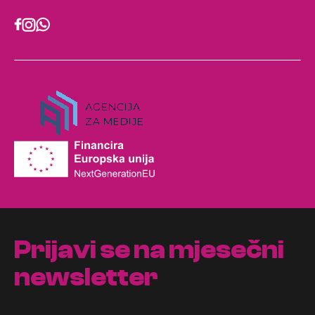
Prijavi se na mjesečni
newsletter