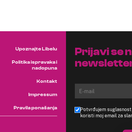
Prijavi se 
Upoznajte Libelu
newslette
Politika ispravaka i
nadopuna
Kontakt
Impressum
Pravila ponašanja
Potvrđujem suglasnost s
koristi moj email za sl