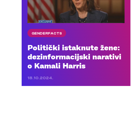
GENDERFACTS
Politički istaknute žene:
dezinformacijski narativi
o Kamali Harris
18.10.2024.