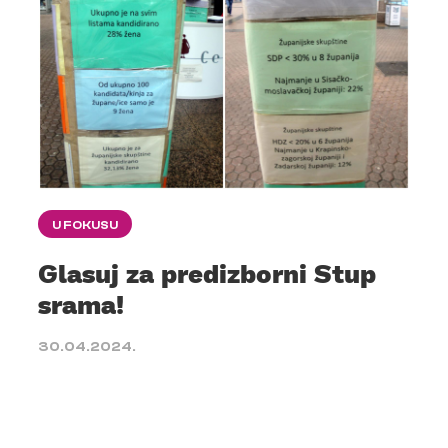
U FOKUSU
Glasuj za predizborni Stup
srama!
30.04.2024.