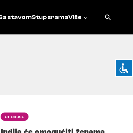
Sa stavom
Stup srama
Više
U FOKUSU
Indija će omogućiti ženama