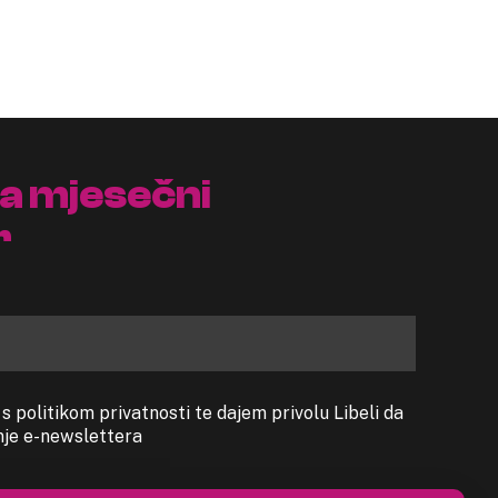
na mjesečni
r
 politikom privatnosti te dajem privolu Libeli da
anje e-newslettera