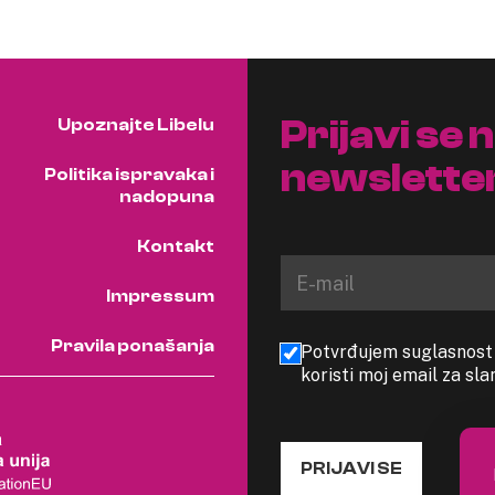
Prijavi se 
Upoznajte Libelu
newslette
Politika ispravaka i
nadopuna
Kontakt
Impressum
Pravila ponašanja
Potvrđujem suglasnost s
koristi moj email za sl
PRIJAVI SE