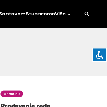
Sa stavom
Stup srama
Više
U FOKUSU
Prodavanje roda