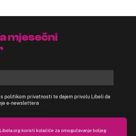
na mjesečni
r
 politikom privatnosti te dajem privolu Libeli da
anje e-newslettera
Libela.org koristi kolačiće za omogućavanje boljeg