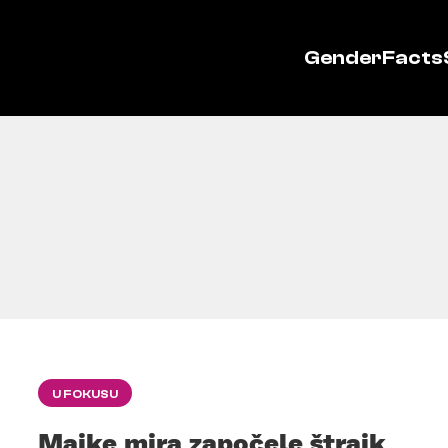
GenderFacts
U FOKUSU
Majke mira započele štrajk