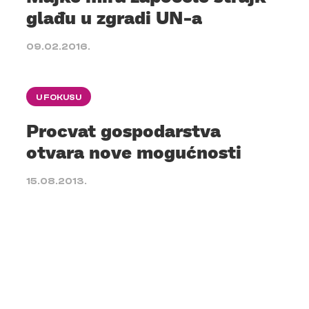
glađu u zgradi UN-a
09.02.2016.
U FOKUSU
Procvat gospodarstva
otvara nove mogućnosti
15.08.2013.