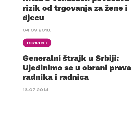
rizik od trgovanja za žene i
djecu
04.09.2018.
U FOKUSU
Generalni štrajk u Srbiji:
Ujedinimo se u obrani prava
radnika i radnica
16.07.2014.