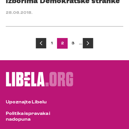
izborima Demokratske stranke
28.06.2018.
Posts
1
2
3
…
pagination
Upoznajte Libelu
Politika ispravaka i
nadopuna