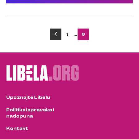
Posts
1
…
6
pagination
Upoznajte Libelu
Politika ispravaka i
nadopuna
Kontakt