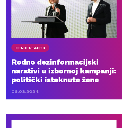
GENDERFACTS
Rodno dezinformacijski
narativi u izbornoj kampanji:
politički istaknute žene
06.03.2024.